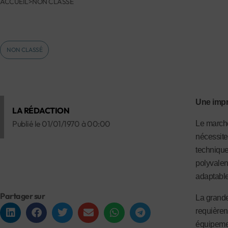
ACCUEIL
>
NON CLASSÉ
NON CLASSÉ
Une impr
LA RÉDACTION
Publié le
01/01/1970
à
00:00
Le marché
nécessite
techniques
polyvalen
adaptable
Partager sur
La grande
requièren
équipement