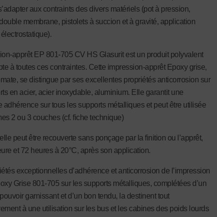
s’adapter aux contraints des divers matériels (pot à pression,
ouble membrane, pistolets à succion et à gravité, application
électrostatique).
ion-apprêt EP 801-705 CV HS Glasurit est un produit polyvalent
pte à toutes ces contraintes. Cette impression-apprêt Epoxy grise,
mate, se distingue par ses excellentes propriétés anticorrosion sur
rts en acier, acier inoxydable, aluminium. Elle garantit une
e adhérence sur tous les supports métalliques et peut être utilisée
es 2 ou 3 couches (cf. fiche technique)
elle peut être recouverte sans ponçage par la finition ou l’apprêt,
eure et 72 heures à 20°C, après son application.
iétés exceptionnelles d’adhérence et anticorrosion de l’impression
oxy Grise 801-705 sur les supports métalliques, complétées d’un
pouvoir garnissant et d’un bon tendu, la destinent tout
rement à une utilisation sur les bus et les cabines des poids lourds