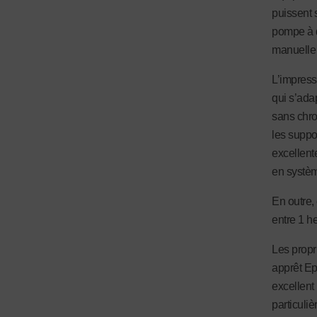
puissent 
pompe à d
manuelle 
L’impress
qui s’ada
sans chro
les suppo
excellent
en systèm
En outre, 
entre 1 h
Les propr
apprêt Ep
excellent 
particuliè