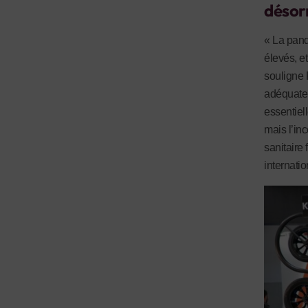
désor
« La pand
élevés, e
souligne
adéquate 
essentiel
mais l’inc
sanitaire 
internati