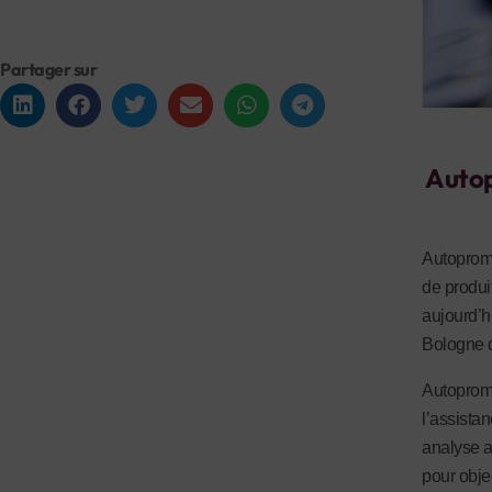
Partager sur
Autop
Autopromo
de produi
aujourd’hu
Bologne 
Autopromo
l’assista
analyse a
pour obje