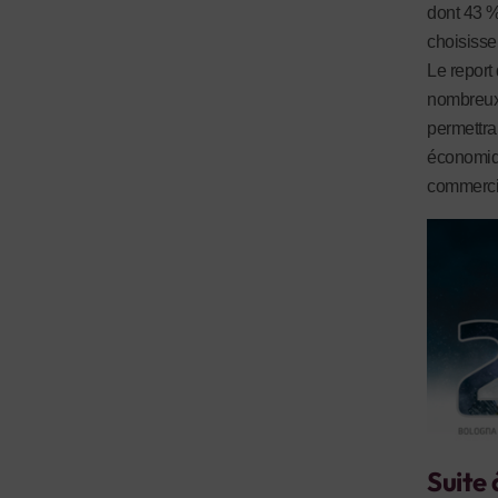
dont 43 % 
choisisse
Le report
nombreux
permettra
économiqu
commercia
Suite 