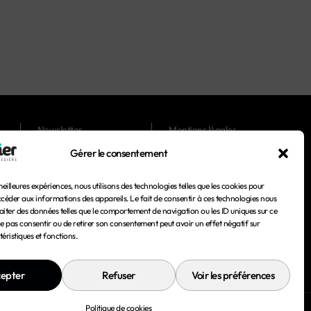
Newsletter
Mentions légales
Gérer le consentement
Magazines
Conditions générales
d'utilisation
meilleures expériences, nous utilisons des technologies telles que les cookies pour
Conditions générales de
ccéder aux informations des appareils. Le fait de consentir à ces technologies nous
vente
aiter des données telles que le comportement de navigation ou les ID uniques sur ce
 ne pas consentir ou de retirer son consentement peut avoir un effet négatif sur
Politique de confidentialité
éristiques et fonctions.
Politique de cookies
epter
Refuser
Voir les préférences
Politique de cookies