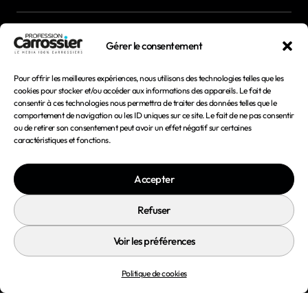
Newsletter
Gérer le consentement
Magazines
Pour offrir les meilleures expériences, nous utilisons des technologies telles que les
cookies pour stocker et/ou accéder aux informations des appareils. Le fait de
consentir à ces technologies nous permettra de traiter des données telles que le
Mentions légales
comportement de navigation ou les ID uniques sur ce site. Le fait de ne pas consentir
ou de retirer son consentement peut avoir un effet négatif sur certaines
Conditions générales d'utilisation
caractéristiques et fonctions.
Conditions générales de vente
Accepter
Politique de confidentialité
Politique de cookies
Refuser
Voir les préférences
Politique de cookies
© 2026 Profession Carrossier - Tous droits réservés