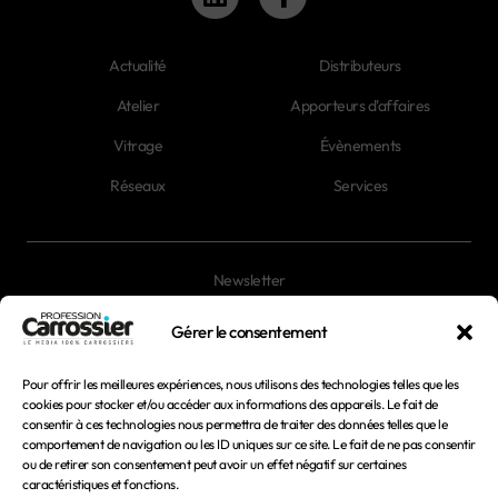
Actualité
Distributeurs
Atelier
Apporteurs d'affaires
Vitrage
Évènements
Réseaux
Services
Newsletter
Magazines
Gérer le consentement
Pour offrir les meilleures expériences, nous utilisons des technologies telles que les
Mentions légales
cookies pour stocker et/ou accéder aux informations des appareils. Le fait de
consentir à ces technologies nous permettra de traiter des données telles que le
Conditions générales d'utilisation
comportement de navigation ou les ID uniques sur ce site. Le fait de ne pas consentir
ou de retirer son consentement peut avoir un effet négatif sur certaines
Conditions générales de vente
caractéristiques et fonctions.