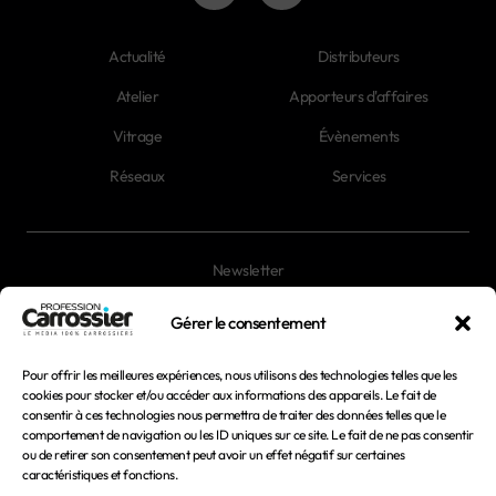
Actualité
Distributeurs
Atelier
Apporteurs d'affaires
Vitrage
Évènements
Réseaux
Services
Newsletter
Magazines
Gérer le consentement
Pour offrir les meilleures expériences, nous utilisons des technologies telles que les
Mentions légales
cookies pour stocker et/ou accéder aux informations des appareils. Le fait de
consentir à ces technologies nous permettra de traiter des données telles que le
Conditions générales d'utilisation
comportement de navigation ou les ID uniques sur ce site. Le fait de ne pas consentir
ou de retirer son consentement peut avoir un effet négatif sur certaines
Conditions générales de vente
caractéristiques et fonctions.