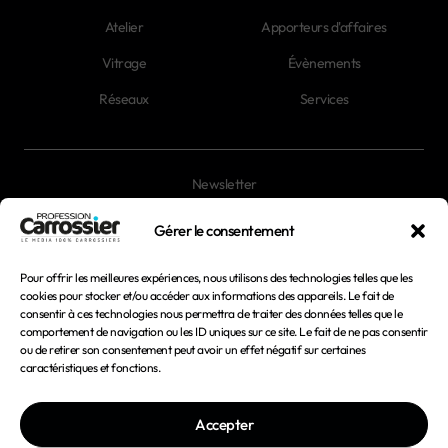
Atelier
Apporteurs d'affaires
Vitrage
Évènements
Réseaux
Services
Newsletter
Magazines
Gérer le consentement
Pour offrir les meilleures expériences, nous utilisons des technologies telles que les
Mentions légales
cookies pour stocker et/ou accéder aux informations des appareils. Le fait de
consentir à ces technologies nous permettra de traiter des données telles que le
Conditions générales d'utilisation
comportement de navigation ou les ID uniques sur ce site. Le fait de ne pas consentir
ou de retirer son consentement peut avoir un effet négatif sur certaines
Conditions générales de vente
caractéristiques et fonctions.
Politique de confidentialité
Accepter
Politique de cookies