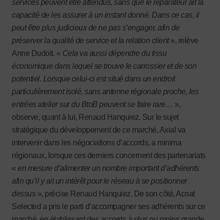
services peuvent être attendus, sans que le réparateur ait la
capacité de les assurer à un instant donné. Dans ce cas, il
peut être plus judicieux de ne pas s’engager, afin de
préserver la qualité de service et la relation client
», relève
Anne Dudoit
. « Cela va aussi dépendre du tissu
économique dans lequel se trouve le carrossier et de son
potentiel. Lorsque celui-ci est situé dans un endroit
particulièrement isolé, sans antenne régionale proche, les
entrées atelier sur du BtoB peuvent se faire rare…
»,
observe, quant à lui, Renaud Hanquiez. Sur le sujet
stratégique du développement de ce marché, Axial va
intervenir dans les négociations d’accords, a minima
régionaux, lorsque ces derniers concernent des partenariats
«
en mesure d’alimenter un nombre important d’adhérents
afin qu’il y ait un intérêt pour le réseau à se positionner
dessus
», précise Renaud Hanquiez. De son côté, Acoat
Selected a pris le parti d’accompagner ses adhérents sur ce
marché, en établissant des accords à plus ou moins grande