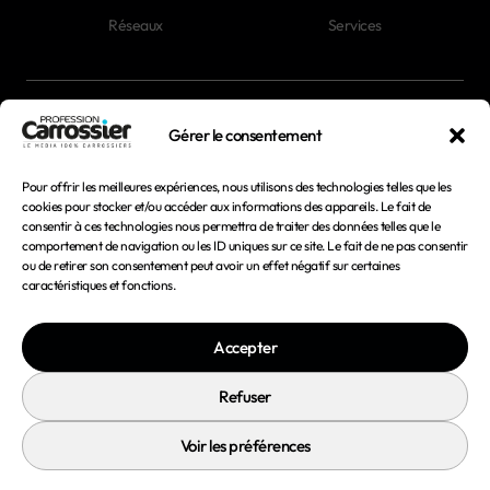
Réseaux
Services
Newsletter
Gérer le consentement
Magazines
Pour offrir les meilleures expériences, nous utilisons des technologies telles que les
cookies pour stocker et/ou accéder aux informations des appareils. Le fait de
consentir à ces technologies nous permettra de traiter des données telles que le
Mentions légales
comportement de navigation ou les ID uniques sur ce site. Le fait de ne pas consentir
ou de retirer son consentement peut avoir un effet négatif sur certaines
Conditions générales d'utilisation
caractéristiques et fonctions.
Conditions générales de vente
Accepter
Politique de confidentialité
Politique de cookies
Refuser
Voir les préférences