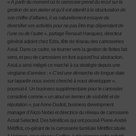
«
À
partir du moment où le carrossier prend du recul sur la
gestion de son atelier et qu’il est attentif à la structuration de
son chiffre d’affaires, il va naturellement essayer de
diversifier ses activités pour ne pas être trop dépendant de
l’une ou de l’autre
», partage Renaud Hanquiez, directeur
général adjoint chez Edra, tête de réseau des carrosseries
Axial. Dans ce cadre, se tourner vers la gestion de flottes fait
sens, et peu de carrossiers en font aujourd’hui abstraction.
Axial a ainsi intégré ce marché à sa stratégie depuis une
vingtaine d’années : «
C’est une démarche de longue date
sur laquelle nous avons cherché à nous développer
»,
poursuit-il. Un business supplémentaire pour le carrossier
considéré comme «
un atout en termes de visibilité et de
réputation »
, par Anne Dudoit, business development
manager d’Akzo Nobel et directrice du réseau de carrosserie
Acoat Selected. Des bénéfices qui ont poussé Pierre-André
Métiffiot, co-gérant de la carrosserie familiale Métiffiot située