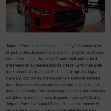
« Car of the Year ».
Jaguar I-Pace
Le Jury était composé de
60 journalistes du monde automobile originaires de 23 pays
européens. Le vote final s’est déroulé lundi après-midi 4
mars veille de la première journée presse. Le trophée a été
remis à Ian Callum, Jaguar Director of Design. La Jaguar I-
Pace a su convaincre lors des derniers essais et remporte
donc, face à ses six concurrentes, ce prix convoité dans le
monde automobile. Pour la toute première fois, deux voitures
ont obtenu le même nombre de points : l’Alpine A110 et la
Jaguar I-Pace. La Jaguar I-Pace a finalement remporté le
prix sur décision du jury. Le SUV a en effet été placé en