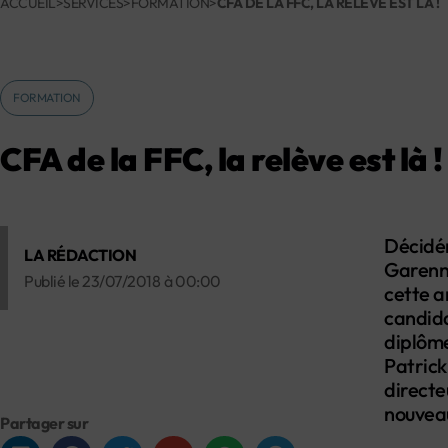
ACCUEIL
>
SERVICES
>
FORMATION
>
CFA DE LA FFC, LA RELÈVE EST LÀ !
FORMATION
CFA de la FFC, la relève est là !
Décidém
LA RÉDACTION
Garenne
Publié le
23/07/2018
à
00:00
cette a
candida
diplôme
Patrick
directe
nouvea
Partager sur