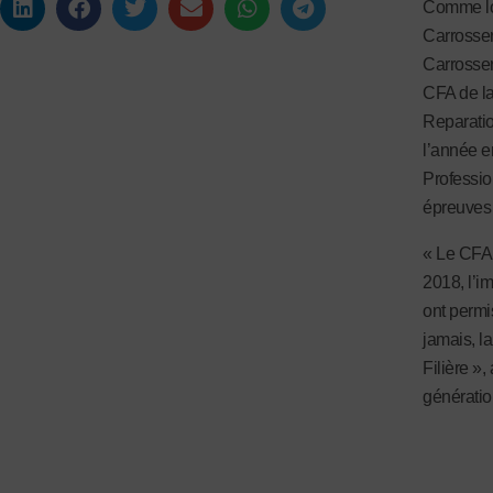
Comme lo
Carrosser
Carrosser
CFA de la
Reparatio
l’année e
Professio
épreuves 
«
Le CFA 
2018, l’i
ont permi
jamais, l
Filière »,
génératio