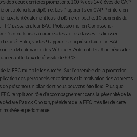
rs des deux dernières promotions, 100 % des 14 élèves de CAP
ie ont obtenu leur diplôme. Les 7 apprentis en CAP Peinture en
ie repartent également tous, diplôme en poche. 10 apprentis du
 FFC passaient leur BAC Professionnel en Carrosserie-
n. Comme leurs camarades des autres classes, ils finissent
n beauté. Enfin, sur les 9 apprentis qui présentaient un BAC
nnel en Maintenance des Véhicules Automobiles, 8 ont réussi les
ramenant le taux de réussite de 89 %.
de la FFC multiplie les succès. Sur l’ensemble de la promotion
mplication des personnels encadrants et la motivation des apprentis
s de présenter un bilan dont nous pouvons être fiers. Plus que
a FFC remplit son rôle d’accompagnement dans la pérennité de la
 a déclaré Patrick Cholton, président de la FFC, très fier de cette
n motivée et performante.