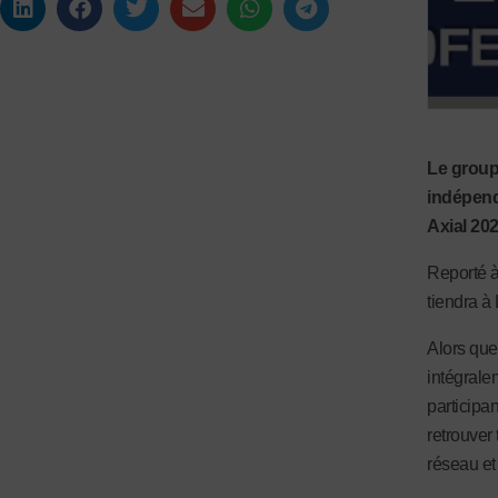
Le group
indépend
Axial 202
Reporté à
tiendra à
Alors que
intégralem
participa
retrouver
réseau et