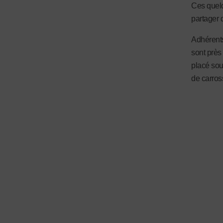
Ces quelq
partager 
Adhérents
sont près
placé sou
de carros