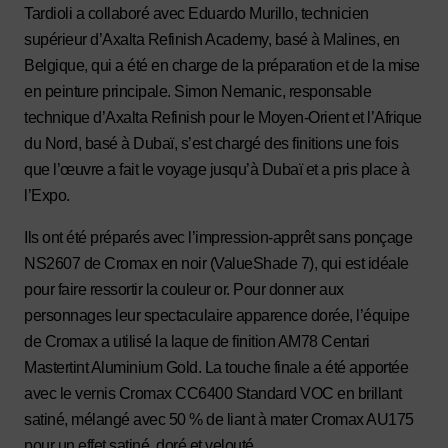
Tardioli a collaboré avec Eduardo Murillo, technicien
supérieur d’Axalta Refinish Academy, basé à Malines, en
Belgique, qui a été en charge de la préparation et de la mise
en peinture principale. Simon Nemanic, responsable
technique d’Axalta Refinish pour le Moyen-Orient et l’Afrique
du Nord, basé à Dubaï, s’est chargé des finitions une fois
que l’œuvre a fait le voyage jusqu’à Dubaï et a pris place à
l’Expo.
Ils ont été préparés avec l’impression-apprêt sans ponçage
NS2607 de Cromax en noir (ValueShade 7), qui est idéale
pour faire ressortir la couleur or. Pour donner aux
personnages leur spectaculaire apparence dorée, l’équipe
de Cromax a utilisé la laque de finition AM78 Centari
Mastertint Aluminium Gold. La touche finale a été apportée
avec le vernis Cromax CC6400 Standard VOC en brillant
satiné, mélangé avec 50 % de liant à mater Cromax AU175
pour un effet satiné, doré et velouté.