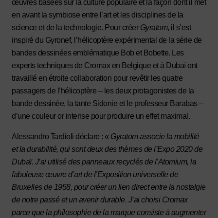
œuvres basées sur la culture populaire et la façon dont il met
en avant la symbiose entre l’art et les disciplines de la
science et de la technologie. Pour créer
Gyratom
, il s’est
inspiré du Gyronef, l’hélicoptère expérimental de la série de
bandes dessinées emblématique Bob et Bobette. Les
experts techniques de Cromax en Belgique et à Dubaï ont
travaillé en étroite collaboration pour revêtir les quatre
passagers de l’hélicoptère – les deux protagonistes de la
bande dessinée, la tante Sidonie et le professeur Barabas –
d’une couleur or intense pour produire un effet maximal.
Alessandro Tardioli déclare : «
Gyratom associe la mobilité
et la durabilité, qui sont deux des thèmes de l’Expo 2020 de
Dubaï. J’ai utilisé des panneaux recyclés de l’Atomium, la
fabuleuse œuvre d’art de l’Exposition universelle de
Bruxelles de 1958, pour créer un lien direct entre la nostalgie
de notre passé et un avenir durable. J’ai choisi Cromax
parce que la philosophie de la marque consiste à augmenter