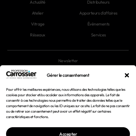
Actualité
Distributeurs
Atelier
Apporteurs d'affaires
Vitrage
Évènements
Réseaux
Services
Newsletter
Magazines
Gérer le consentement
Pour offrir les meilleures expériences, nous utilisons des technologies telles que les
Mentions légales
cookies pour stocker et/ou accéder aux informations des appareils. Le fait de
consentir à ces technologies nous permettra de traiter des données telles que le
Conditions générales d'utilisation
comportement de navigation ou les ID uniques sur ce site. Le fait de ne pas consentir
ou de retirer son consentement peut avoir un effet négatif sur certaines
Conditions générales de vente
caractéristiques et fonctions.
Politique de confidentialité
Accepter