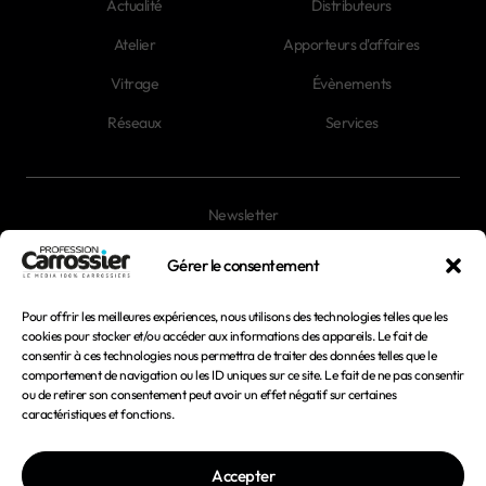
Actualité
Distributeurs
Atelier
Apporteurs d'affaires
Vitrage
Évènements
Réseaux
Services
Newsletter
Magazines
Gérer le consentement
Pour offrir les meilleures expériences, nous utilisons des technologies telles que les
Mentions légales
cookies pour stocker et/ou accéder aux informations des appareils. Le fait de
consentir à ces technologies nous permettra de traiter des données telles que le
Conditions générales d'utilisation
comportement de navigation ou les ID uniques sur ce site. Le fait de ne pas consentir
ou de retirer son consentement peut avoir un effet négatif sur certaines
Conditions générales de vente
caractéristiques et fonctions.
Politique de confidentialité
Accepter
Politique de cookies