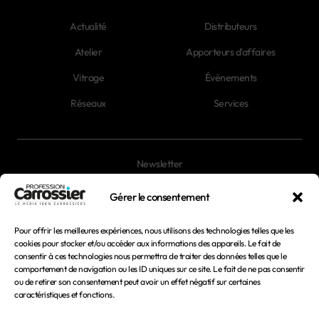
Actualité
Distributeurs
Atelier
Apporteurs d'affaires
Vitrage
Évènements
Réseaux
Services
Newsletter
Magazines
Gérer le consentement
Pour offrir les meilleures expériences, nous utilisons des technologies telles que les
Mentions légales
cookies pour stocker et/ou accéder aux informations des appareils. Le fait de
consentir à ces technologies nous permettra de traiter des données telles que le
Conditions générales d'utilisation
comportement de navigation ou les ID uniques sur ce site. Le fait de ne pas consentir
ou de retirer son consentement peut avoir un effet négatif sur certaines
Conditions générales de vente
caractéristiques et fonctions.
Politique de confidentialité