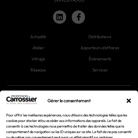
Actualité
Distributeurs
Atelier
Apporteurs d'affaires
Vitrage
Évènements
Réseaux
Services
Newsletter
Gérer le consentement
Magazines
Pour offrir les meilleures expériences, nous utilisons des technologies telles que les
cookies pour stocker et/ou accéder aux informations des appareils. Le fait de
consentir à ces technologies nous permettra de traiter des données telles que le
Mentions légales
comportement de navigation ou les ID uniques sur ce site. Le fait de ne pas consentir
ou de retirer son consentement peut avoir un effet négatif sur certaines