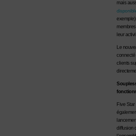
mais auss
disponible
exemple) 
membres d
leur activ
Le nouvea
connecté 
clients s
directeme
Souplesse
fonctionn
Five Star
également
lancement
diffusion
l’ensembl