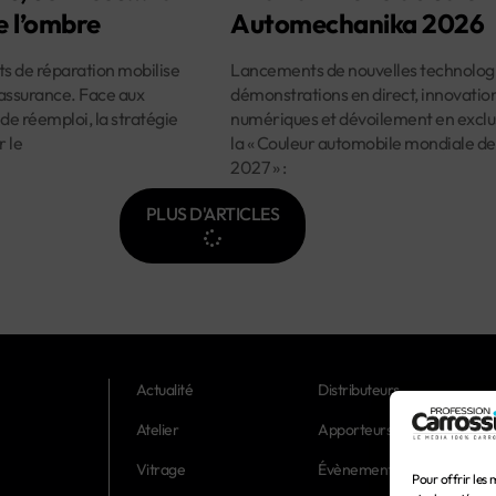
e l’ombre
Automechanika 2026
ûts de réparation mobilise
Lancements de nouvelles technologi
assurance. Face aux
démonstrations en direct, innovatio
 de réemploi, la stratégie
numériques et dévoilement en exclus
r le
la « Couleur automobile mondiale de
2027 » :
PLUS D'ARTICLES
Actualité
Distributeurs
Atelier
Apporteurs d'affaires
Vitrage
Évènements
Pour offrir les 