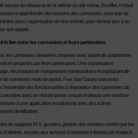
té sonore du réseau et de la refonte du site vitrine. En effet, il fallait
issance approfondie des besoins des carrossiers, ainsi que de
raintes dans l’organisation de leur activité, pour donner jour à un
leur soit adapté.
it le lien entre les carrossiers et leurs partenaires
rs, les carrossiers devaient composer avec autant de plateformes
rvices proposés par leurs partenaires. Une organisation
ge, nécessitant de nombreuses manipulations et impliquant de
r de nombreux mots de passe. Five Star Galaxy concentre
 l’ensemble des fonctionnalités à disposition des carrossiers du
ccessibles avec un mot de passe unique et depuis une interface
, similaire à une application smartphone avec des icônes
ment identifiables.
 de supports PLV, goodies, gestion des sinistres confiés par les
s d’affaires, recours aux services d’assistance fournis par Imatech,