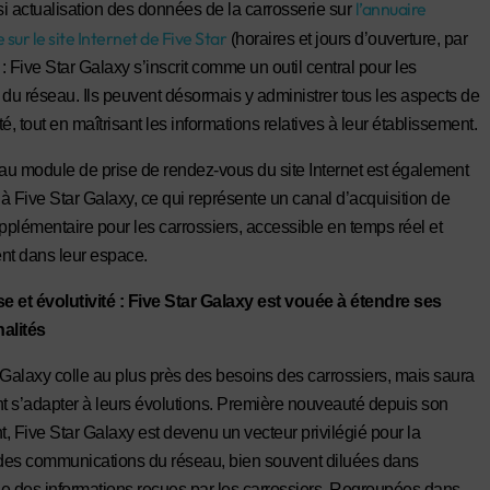
l’annuaire
i actualisation des données de la carrosserie sur
 sur le site Internet de Five Star
(horaires et jours d’ouverture, par
: Five Star Galaxy s’inscrit comme un outil central pour les
u réseau. Ils peuvent désormais y administrer tous les aspects de
ité, tout en maîtrisant les informations relatives à leur établissement.
u module de prise de rendez-vous du site Internet est également
à Five Star Galaxy, ce qui représente un canal d’acquisition de
upplémentaire pour les carrossiers, accessible en temps réel et
nt dans leur espace.
 et évolutivité : Five Star Galaxy est vouée à étendre ses
alités
 Galaxy colle au plus près des besoins des carrossiers, mais saura
 s’adapter à leurs évolutions. Première nouveauté depuis son
, Five Star Galaxy est devenu un vecteur privilégié pour la
 des communications du réseau, bien souvent diluées dans
e des informations reçues par les carrossiers. Regroupées dans