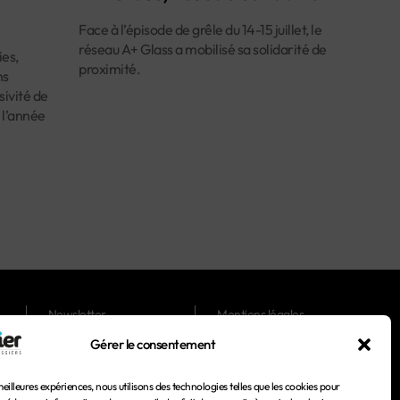
Face à l’épisode de grêle du 14-15 juillet, le
réseau A+ Glass a mobilisé sa solidarité de
es,
proximité.
ns
ivité de
 l’année
Newsletter
Mentions légales
Gérer le consentement
Magazines
Conditions générales
d'utilisation
meilleures expériences, nous utilisons des technologies telles que les cookies pour
Conditions générales de