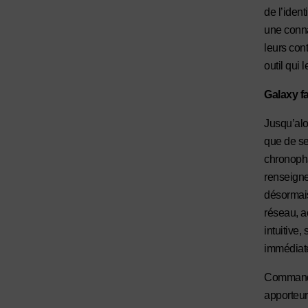
de l’identi
une conna
leurs cont
outil qui 
Galaxy fa
Jusqu’alo
que de se
chronopha
renseigne
désormais
réseau, a
intuitive
immédiate
Commandes
apporteur