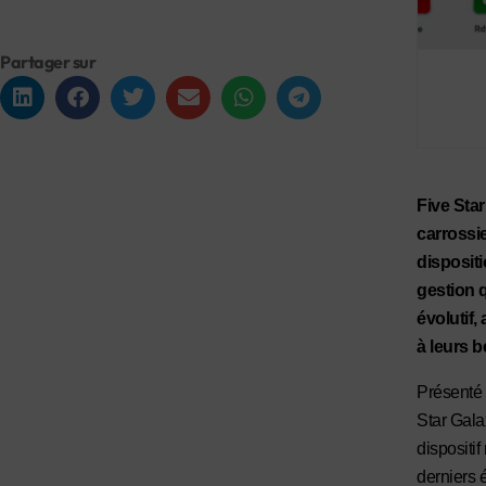
Partager sur
Five Star
carrossie
disposit
gestion q
évolutif,
à leurs b
Présenté 
Star Gala
dispositif
derniers é