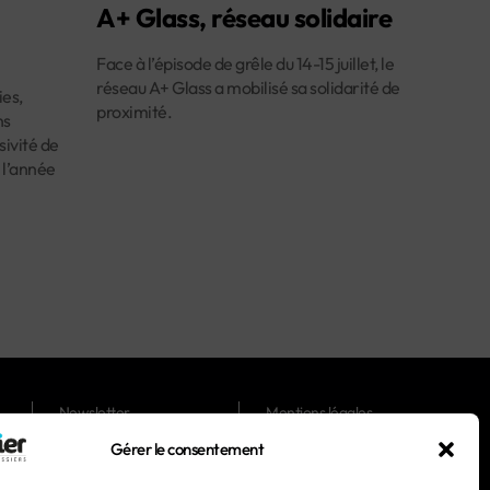
A+ Glass, réseau solidaire
Face à l’épisode de grêle du 14-15 juillet, le
réseau A+ Glass a mobilisé sa solidarité de
es,
proximité.
ns
ivité de
 l’année
Newsletter
Mentions légales
Gérer le consentement
Magazines
Conditions générales
d'utilisation