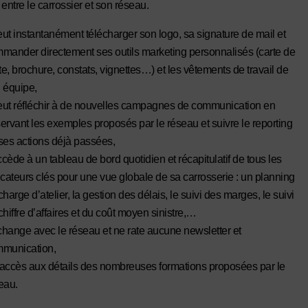
entre le carrossier et son réseau.
peut instantanément télécharger son logo, sa signature de mail et
mander directement ses outils marketing personnalisés (carte de
ite, brochure, constats, vignettes…) et les vêtements de travail de
 équipe,
peut réfléchir à de nouvelles campagnes de communication en
ervant les exemples proposés par le réseau et suivre le reporting
ses actions déjà passées,
accède à un tableau de bord quotidien et récapitulatif de tous les
icateurs clés pour une vue globale de sa carrosserie : un planning
charge d’atelier, la gestion des délais, le suivi des marges, le suivi
chiffre d’affaires et du coût moyen sinistre,…
échange avec le réseau et ne rate aucune newsletter et
munication,
a accès aux détails des nombreuses formations proposées par le
eau.