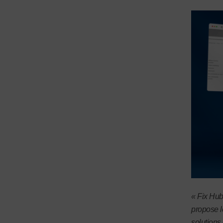
« Fix Hub
propose l
solutions