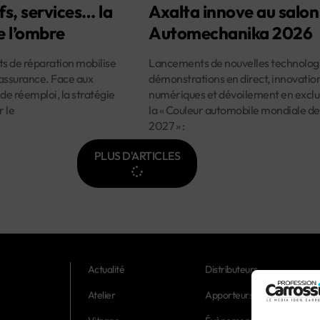
fs, services… la
Axalta innove au salon
e l’ombre
Automechanika 2026
ûts de réparation mobilise
Lancements de nouvelles technologi
assurance. Face aux
démonstrations en direct, innovatio
 de réemploi, la stratégie
numériques et dévoilement en exclus
r le
la « Couleur automobile mondiale de
2027 » :
PLUS D'ARTICLES
Actualité
Distributeurs
Atelier
Apporteurs d'affaires