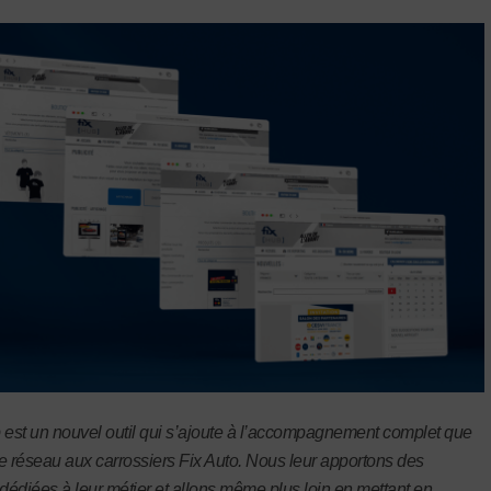
 est un nouvel outil qui s’ajoute à l’accompagnement complet que
e réseau aux carrossiers Fix Auto. Nous leur apportons des
 dédiées à leur métier et allons même plus loin en mettant en