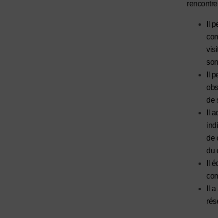
rencontre 
Il 
com
vis
son
Il 
obs
de 
Il 
ind
de 
du 
Il 
com
Il 
rés