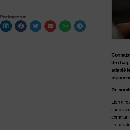
Partager sur
Connaiss
de chaque
adapté t
réponses 
De nombr
Lien direc
carrosser
communica
tenues de