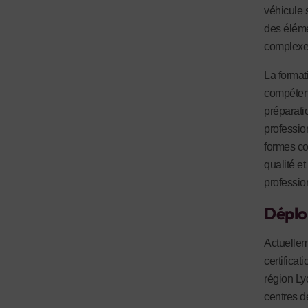
véhicule 
des éléme
complexes
La format
compétenc
préparati
professio
formes co
qualité et
professio
Déplo
Actuellem
certificat
région Ly
centres d