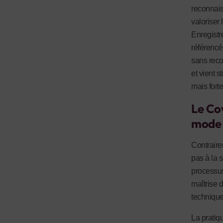
reconnais
valoriser
Enregistr
référencé
sans reco
et vient 
mais fort
Le Cov
mode
Contraire
pas à la s
processus
maîtrise 
technique
La pratiqu