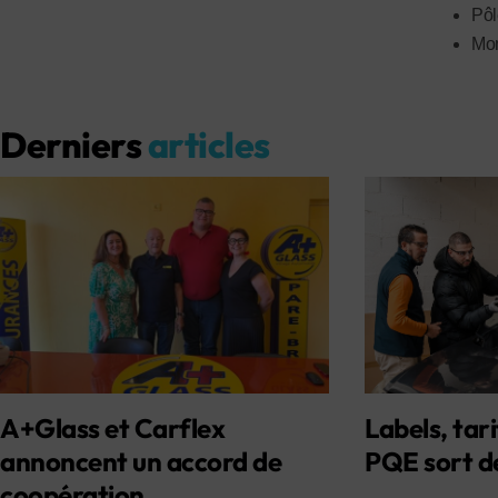
Pôl
Mon
Derniers
articles
A+Glass et Carflex
Labels, tari
annoncent un accord de
PQE sort d
coopération