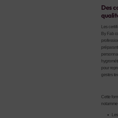
Des c
qualit
Les certi
By Fab co
professio
préparant
personnal
hygrométr
pour repr
gestes te
Cette form
notammen
Les