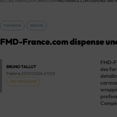
ACCUEIL
>
SERVICES
>
FORMATION
>
FMD-FRANCE.COM DISPENSE UNE F
FORMATION
SERVICES
FMD-France.com dispense une 
FMD-Fra
BRUNO TALLUT
des for
Publié le
23/01/2026
à
11:03
detaili
FMD-FRANCE.COM
carross
wrappin
profess
Compét