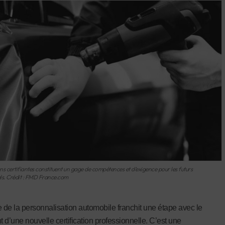
s certifiantes constituent un gage de compétences et d’exigence pour les futurs
ls. Crédit : FMD France.com
de la personnalisation automobile franchit une étape avec le
 d’une nouvelle certification professionnelle. C’est une