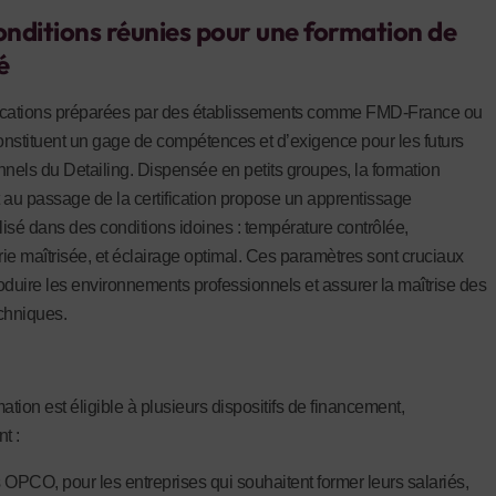
onditions réunies pour une formation de
é
fications préparées par des établissements comme FMD-France ou
nstituent un gage de compétences et d’exigence pour les futurs
nnels du Detailing. Dispensée en petits groupes, la formation
 au passage de la certification propose un apprentissage
isé dans des conditions idoines : température contrôlée,
ie maîtrisée, et éclairage optimal. Ces paramètres sont cruciaux
oduire les environnements professionnels et assurer la maîtrise des
chniques.
ation est éligible à plusieurs dispositifs de financement,
t :
 OPCO, pour les entreprises qui souhaitent former leurs salariés,