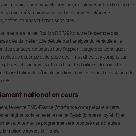
sans recourir à une nouvelle peinture, en intervenant sur l’ensemble
nts concernés : carrosserie, surfaces peintes, éléments
, arêtes, courbes et zones sensibles.
ion menant à la certification RS7292 couvre l’ensemble des
es clés du métier. Elle débute par l’analyse du véhicule et la
on des surfaces, se poursuit par l’apprentissage des techniques
nnelles de découpe et de pose des films adhésifs, y compris sur
mplexes, et s’achève par la maîtrise des finitions, du contrôle
 de la restitution du véhicule au client dans le respect des standards
nnels.
iement national en cours
ent, le centre FMD-France (fmd-france.com) prépare à cette
ion en région parisienne et le centre Byfab (formation.byfab.fr) en
onnaise. À terme, ce programme sera proposé dans d’autres
e formation à travers la France.