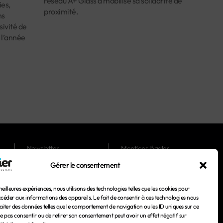
réseau A+ Glass a mobilisé sa solidarité de
es,
proximité.
ns
ivité de
 l’année
Newsletter
Mentions légales
Gérer le consentement
Magazines
Conditions générales
d'utilisation
meilleures expériences, nous utilisons des technologies telles que les cookies pour
Conditions générales de
ccéder aux informations des appareils. Le fait de consentir à ces technologies nous
vente
aiter des données telles que le comportement de navigation ou les ID uniques sur ce
 ne pas consentir ou de retirer son consentement peut avoir un effet négatif sur
Politique de confidentialité