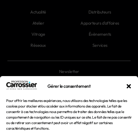
Actualité
Distributeurs
Atelier
Apporteurs d'affaires
Vitrage
Évènements
Réseaux
Services
Newsletter
Magazines
Gérer le consentement
Pour offrir les meilleures expériences, nous utilisons des technologies telles que les
Mentions légales
cookies pour stocker et/ou accéder aux informations des appareils. Le fait de
consentir à ces technologies nous permettra de traiter des données telles que le
Conditions générales d'utilisation
comportement de navigation ou les ID uniques sur ce site. Le fait de ne pas consentir
ou de retirer son consentement peut avoir un effet négatif sur certaines
Conditions générales de vente
caractéristiques et fonctions.
Politique de confidentialité