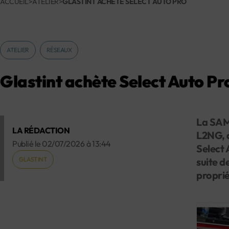
ACCUEIL
>
ATELIER
>
GLASTINT ACHÈTE SELECT AUTO PRO
ATELIER
RÉSEAUX
Glastint achète Select Auto Pr
La SAM 
LA RÉDACTION
L2NG, a
Publié le
02/07/2026
à
13:44
Select 
GLASTINT
suite d
propri