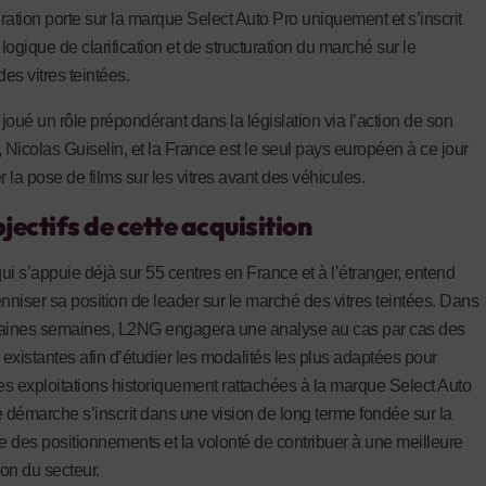
ration porte sur la marque Select Auto Pro uniquement et s’inscrit
ogique de clarification et de structuration du marché sur le
es vitres teintées.
 joué un rôle prépondérant dans la législation via l’action de son
, Nicolas Guiselin, et la France est le seul pays européen à ce jour
r la pose de films sur les vitres avant des véhicules.
jectifs de cette acquisition
qui s’appuie déjà sur 55 centres en France et à l’étranger, entend
enniser sa position de leader sur le marché des vitres teintées. Dans
haines semaines, L2NG engagera une analyse au cas par cas des
 existantes afin d’étudier les modalités les plus adaptées pour
des exploitations historiquement rattachées à la marque Select Auto
e démarche s’inscrit dans une vision de long terme fondée sur la
 des positionnements et la volonté de contribuer à une meilleure
ion du secteur.