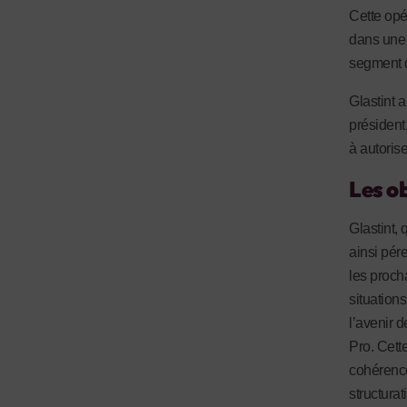
Cette opé
dans une l
segment d
Glastint a
président
à autorise
Les ob
Glastint, 
ainsi pér
les proc
situations
l’avenir 
Pro. Cett
cohérence
structurat