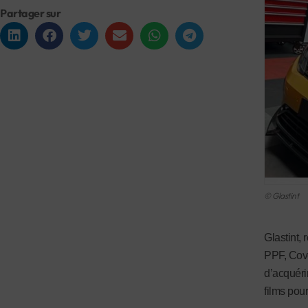
Partager sur
© Glastint
Glastint, 
PPF, Cove
d’acquéri
films pour