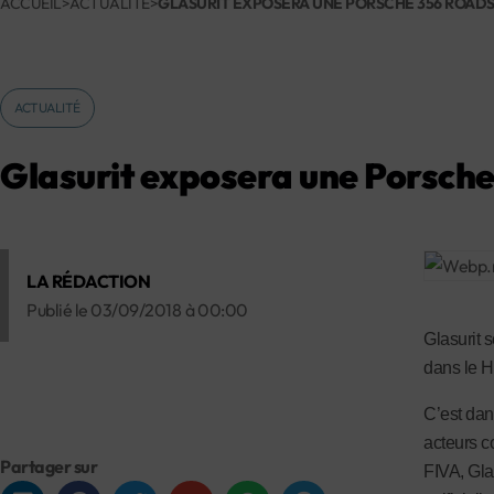
ACCUEIL
>
ACTUALITÉ
>
GLASURIT EXPOSERA UNE PORSCHE 356 ROAD
ACTUALITÉ
Glasurit exposera une Porsch
LA RÉDACTION
Publié le
03/09/2018
à
00:00
Glasurit 
dans le H
C’est dan
acteurs c
Partager sur
FIVA, Gla