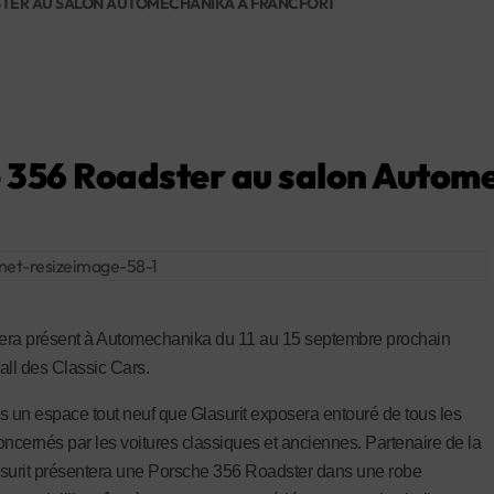
STER AU SALON AUTOMECHANIKA À FRANCFORT
e 356 Roadster au salon Autom
sera présent à Automechanika du 11 au 15 septembre prochain
all des Classic Cars.
s un espace tout neuf que Glasurit exposera entouré de tous les
oncernés par les voitures classiques et anciennes. Partenaire de la
surit présentera une Porsche 356 Roadster dans une robe