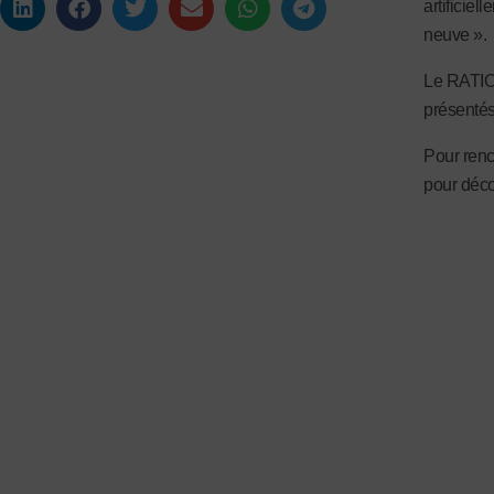
artificie
neuve ».
Le RATIO 
présentés
Pour renc
pour déco