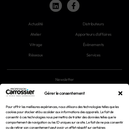
Actualité
Distributeurs
Atelier
Apporteurs d'affaires
Vitrage
Évènements
Réseaux
Services
Newsletter
Magazines
Gérer le consentement
Pour offrir les meilleures expériences, nous utilisons des technologies telles que les
Mentions légales
cookies pour stocker et/ou accéder aux informations des appareils. Le fait de
consentir à ces technologies nous permettra de traiter des données telles que le
Conditions générales d'utilisation
comportement de navigation ou les ID uniques sur ce site. Le fait de ne pas consentir
ou de retirer son consentement peut avoir un effet négatif sur certaines