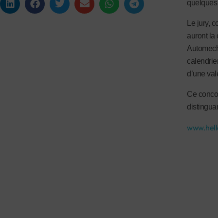
quelques
Le jury, 
auront la
Automecha
calendrie
d’une val
Ce concou
distingua
www.hell