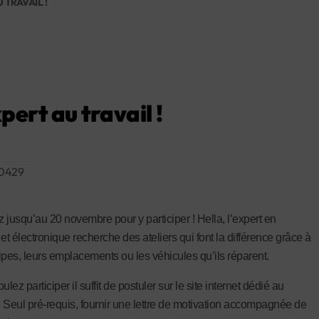
 TRAVAIL !
pert au travail !
 jusqu’au 20 novembre pour y participer ! Hella, l’expert en
et électronique recherche des ateliers qui font la différence grâce à
ipes, leurs emplacements ou les véhicules qu’ils réparent.
ulez participer il suffit de postuler sur le site internet dédié au
 Seul pré-requis, fournir une lettre de motivation accompagnée de