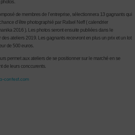
 photos.
composé de membres de l’entreprise, sélectionnera 13 gagnants qui
 chance d’être photographié par Rafael Neff ( calendrier
nika 2016 ). Les photos seront ensuite publiées dans le
r des ateliers 2019. Les gagnants recevront en plus un prix et un lot
eur de 500 euros.
rs permet aux ateliers de se positionner sur le marché en se
nt de leurs conccurents.
a-contest.com