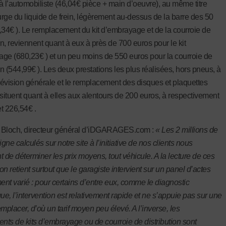
à l’automobiliste (46,04€ pièce + main d’oeuvre), au même titre
rge du liquide de frein, légèrement au-dessus de la barre des 50
,34€ ). Le remplacement du kit d’embrayage et de la courroie de
on, reviennent quant à eux à près de 700 euros pour le kit
ge (680,23€ ) et un peu moins de 550 euros pour la courroie de
on (544,99€ ). Les deux prestations les plus réalisées, hors pneus, à
 révision générale et le remplacement des disques et plaquettes
 situent quant à elles aux alentours de 200 euros, à respectivement
t 226,54€ .
 Bloch, directeur général d’iDGARAGES.com :
« Les 2 millions de
igne calculés sur notre site à l’initiative de nos clients nous
t de déterminer les prix moyens, tout véhicule. A la lecture de ces
 on retient surtout que le garagiste intervient sur un panel d’actes
nt varié : pour certains d’entre eux, comme le diagnostic
ue, l’intervention est relativement rapide et ne s’appuie pas sur une
mplacer, d’où un tarif moyen peu élevé. A l’inverse, les
ts de kits d’embrayage ou de courroie de distribution sont