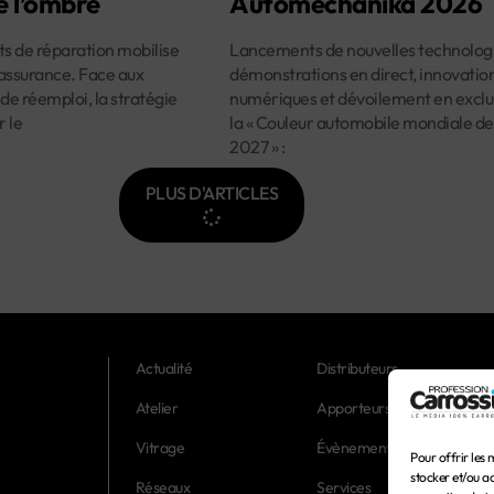
e l’ombre
Automechanika 2026
ûts de réparation mobilise
Lancements de nouvelles technologi
assurance. Face aux
démonstrations en direct, innovatio
 de réemploi, la stratégie
numériques et dévoilement en exclus
r le
la « Couleur automobile mondiale de
2027 » :
PLUS D'ARTICLES
Actualité
Distributeurs
Atelier
Apporteurs d'affaires
Vitrage
Évènements
Pour offrir les 
stocker et/ou a
Réseaux
Services