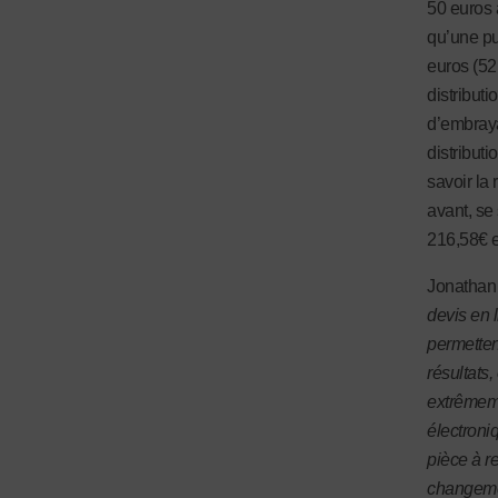
50 euros 
qu’une pu
euros (52
distributi
d’embraya
distributi
savoir la
avant, se
216,58€ e
Jonathan
devis en l
permetten
résultats,
extrêmeme
électroniq
pièce à re
changemen