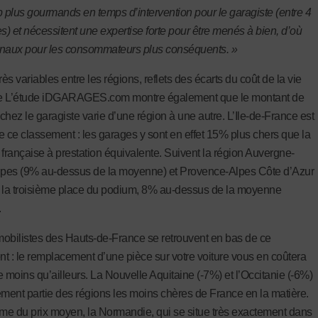
plus gourmands en temps d’intervention pour le garagiste (entre 4
es) et nécessitent une expertise forte pour être menés à bien, d’où
finaux pour les consommateurs plus conséquents. »
rès variables entre les régions, reflets des écarts du coût de la vie
e L’étude iDGARAGES.com montre également que le montant de
 chez le garagiste varie d’une région à une autre. L’Ile-de-France est
e ce classement : les garages y sont en effet 15% plus chers que la
rançaise à prestation équivalente. Suivent la région Auvergne-
pes (9% au-dessus de la moyenne) et Provence-Alpes Côte d’Azur
 la troisième place du podium, 8% au-dessus de la moyenne
.
obilistes des Hauts-de-France se retrouvent en bas de ce
t : le remplacement d’une pièce sur votre voiture vous en coûtera
e moins qu’ailleurs. La Nouvelle Aquitaine (-7%) et l’Occitanie (-6%)
ement partie des régions les moins chères de France en la matière.
lme du prix moyen, la Normandie, qui se situe très exactement dans