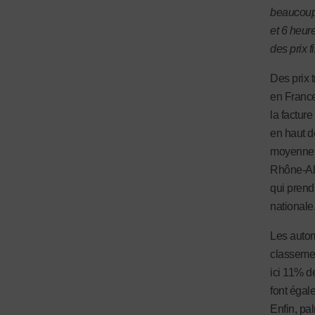
beaucoup 
et 6 heur
des prix 
Des prix t
en Franc
la facture
en haut d
moyenne f
Rhône-Al
qui prend
nationale
Les autom
classemen
ici 11% d
font égal
Enfin, pa