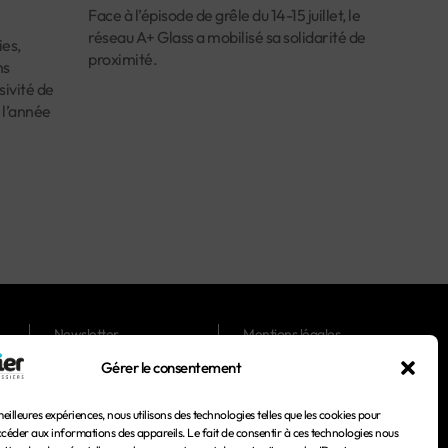
Face à l’épisode de grêle du 14-15 juillet, le
réseau A+ Glass a mobilisé sa solidarité de
es,
proximité.
ns
ivité de
 l’année
Newsletter
Mentions légales
Gérer le consentement
Magazines
Conditions générales
d'utilisation
meilleures expériences, nous utilisons des technologies telles que les cookies pour
Conditions générales de
ccéder aux informations des appareils. Le fait de consentir à ces technologies nous
vente