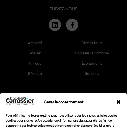
SUIVEZ-NOUS
Actualité
Distributeurs
Atelier
Apporteurs d'affaires
Vitrage
Évènements
Réseaux
Services
Newsletter
Gérer le consentement
Magazines
Pour offrir les meilleures expériences, nous utilisons des technologies telles que les
cookies pour stocker et/ou accéder aux informations des appareils. Le fait de
consentir à ces technologies nous permettra de traiter des données telles que le