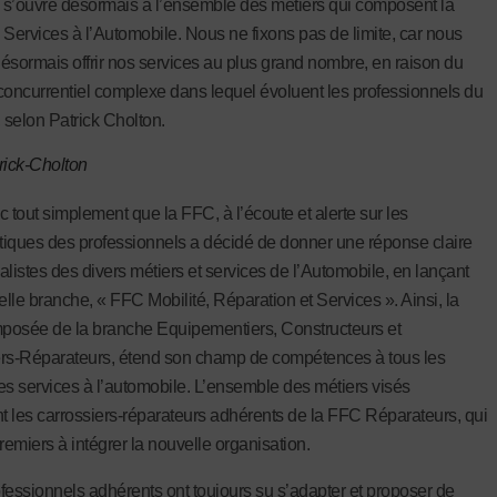
s’ouvre désormais à l’ensemble des métiers qui composent la
es Services à l’Automobile. Nous ne fixons pas de limite, car nous
ésormais offrir nos services au plus grand nombre, en raison du
concurrentiel complexe dans lequel évoluent les professionnels du
, selon Patrick Cholton.
rick-Cholton
c tout simplement que la FFC, à l’écoute et alerte sur les
iques des professionnels a décidé de donner une réponse claire
alistes des divers métiers et services de l’Automobile, en lançant
lle branche, « FFC Mobilité, Réparation et Services ». Ainsi, la
osée de la branche Equipementiers, Constructeurs et
rs-Réparateurs, étend son champ de compétences à tous les
es services à l’automobile. L’ensemble des métiers visés
nt les carrossiers-réparateurs adhérents de la FFC Réparateurs, qui
remiers à intégrer la nouvelle organisation.
fessionnels adhérents ont toujours su s’adapter et proposer de