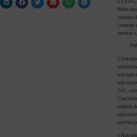
« La FFC 
filière d
voulons d
contexte 
secteur »
Pat
C’est don
problémat
aux spéci
une nouve
FFC, comp
Carrossie
métiers d
rejoindro
sont les p
« Nos pro