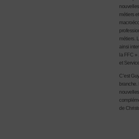
nouvelles 
métiers et
macroécon
professio
métiers. 
ainsi inte
la FFC » 
et Servic
C’est Guy
branche. 
nouvelles
complémen
de Christ