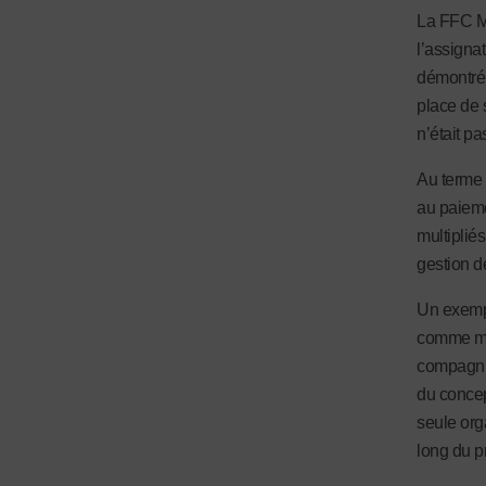
La FFC Mo
l’assignat
démontré 
place de 
n’était pa
Au terme 
au paieme
multipliés
gestion d
Un exempl
comme mo
compagnie
du concept
seule org
long du pr