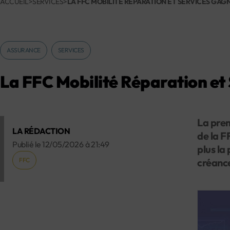
ACCUEIL
>
SERVICES
>
LA FFC MOBILITÉ RÉPARATION ET SERVICES GAGN
ASSURANCE
SERVICES
La FFC Mobilité Réparation et 
La prem
LA RÉDACTION
de la F
Publié le
12/05/2026
à
21:49
plus la
FFC
créanc