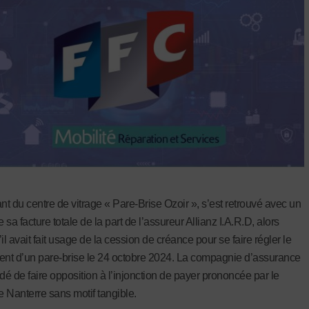
ant du centre de vitrage « Pare-Brise Ozoir », s’est retrouvé avec un
sa facture totale de la part de l’assureur Allianz I.A.R.D, alors
 avait fait usage de la cession de créance pour se faire régler le
t d’un pare-brise le 24 octobre 2024. La compagnie d’assurance
idé de faire opposition à l’injonction de payer prononcée par le
e Nanterre sans motif tangible.