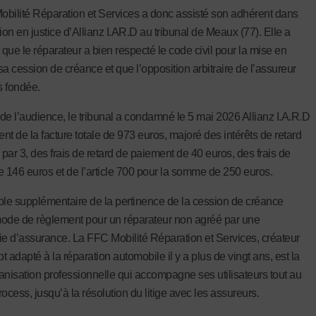
bilité Réparation et Services a donc assisté son adhérent dans
ion en justice d’Allianz I.AR.D au tribunal de Meaux (77). Elle a
que le réparateur a bien respecté le code civil pour la mise en
sa cession de créance et que l’opposition arbitraire de l’assureur
s fondée.
de l’audience, le tribunal a condamné le 5 mai 2026 Allianz I.A.R.D
nt de la facture totale de 973 euros, majoré des intérêts de retard
 par 3, des frais de retard de paiement de 40 euros, des frais de
e 146 euros et de l’article 700 pour la somme de 250 euros.
e supplémentaire de la pertinence de la cession de créance
de de règlement pour un réparateur non agréé par une
 d’assurance. La FFC Mobilité Réparation et Services, créateur
 adapté à la réparation automobile il y a plus de vingt ans, est la
anisation professionnelle qui accompagne ses utilisateurs tout au
ocess, jusqu’à la résolution du litige avec les assureurs.