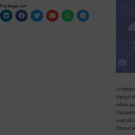
Partager sur
Le dirige
impayé de 
même qu’il
changemen
avait déc
tribunal d