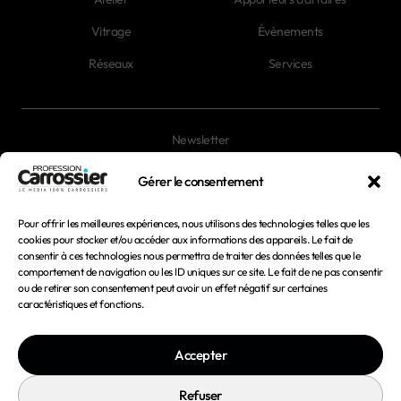
Vitrage
Évènements
Réseaux
Services
Newsletter
Magazines
Gérer le consentement
Pour offrir les meilleures expériences, nous utilisons des technologies telles que les
Mentions légales
cookies pour stocker et/ou accéder aux informations des appareils. Le fait de
consentir à ces technologies nous permettra de traiter des données telles que le
Conditions générales d'utilisation
comportement de navigation ou les ID uniques sur ce site. Le fait de ne pas consentir
ou de retirer son consentement peut avoir un effet négatif sur certaines
Conditions générales de vente
caractéristiques et fonctions.
Politique de confidentialité
Accepter
Politique de cookies
Refuser