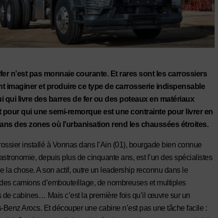
fer n’est pas monnaie courante. Et rares sont les carrossiers
nt imaginer et produire ce type de carrosserie indispensable
i qui livre des barres de fer ou des poteaux en matériaux
t pour qui une semi-remorque est une contrainte pour livrer en
dans des zones où l’urbanisation rend les chaussées étroites.
rrossier installé à Vonnas dans l’Ain (01), bourgade bien connue
astronomie, depuis plus de cinquante ans, est l’un des spécialistes
de la chose. A son actif, outre un leadership reconnu dans le
es camions d’embouteillage, de nombreuses et multiples
de cabines… Mais c’est la première fois qu’il œuvre sur un
Benz Arocs. Et découper une cabine n’est pas une tâche facile :