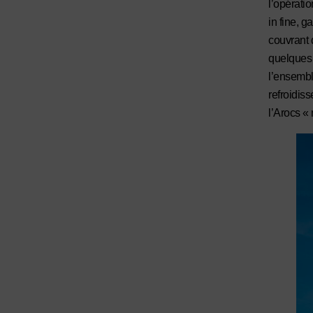
l’opératio
in fine, g
couvrant 
quelques 
l’ensembl
refroidis
l’Arocs « 