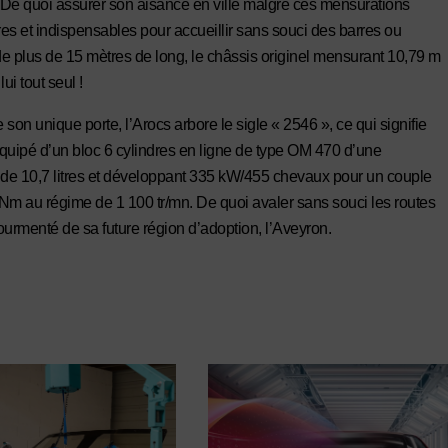
. De quoi assurer son aisance en ville malgré ces mensurations
es et indispensables pour accueillir sans souci des barres ou
e plus de 15 mètres de long, le châssis originel mensurant 10,79 m
lui tout seul !
son unique porte, l’Arocs arbore le sigle « 2546 », ce qui signifie
 équipé d’un bloc 6 cylindres en ligne de type OM 470 d’une
 de 10,7 litres et développant 335 kW/455 chevaux pour un couple
Nm au régime de 1 100 tr/mn. De quoi avaler sans souci les routes
tourmenté de sa future région d’adoption, l’Aveyron.