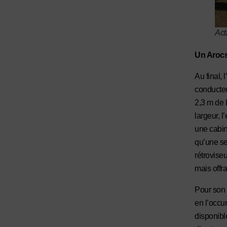
Act
Un Arocs 
Au final, 
conducteu
2,3 m de 
largeur, l
une cabin
qu’une se
rétrovise
mais offr
Pour son 
en l’occu
disponible