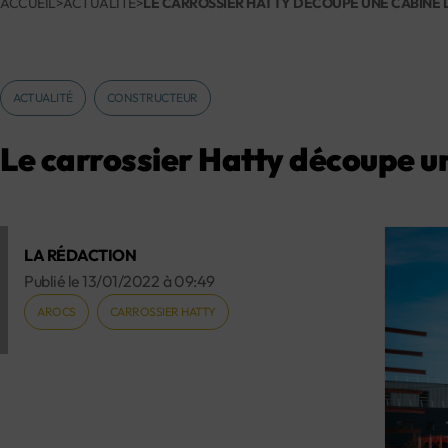
ACCUEIL
>
ACTUALITÉ
>
LE CARROSSIER HATTY DÉCOUPE UNE CABINE 
ACTUALITÉ
CONSTRUCTEUR
Le carrossier Hatty découpe u
LA RÉDACTION
Publié le
13/01/2022
à
09:49
AROCS
CARROSSIER HATTY