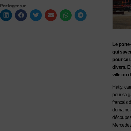
Partager sur
Le porte-
qui save
pour celu
divers. E
ville ou 
Hatty, ca
pour sa g
français 
domaine d
découpes 
Mercedes-