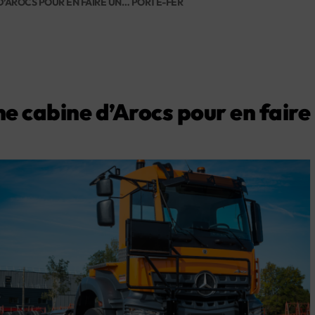
D’AROCS POUR EN FAIRE UN… PORTE-FER
ne cabine d’Arocs pour en fair