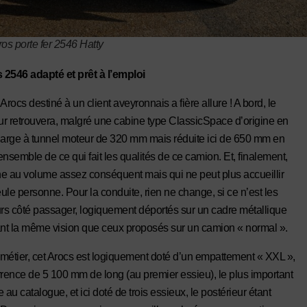
ros porte fer 2546 Hatty
2546 adapté et prêt à l’emploi
l’Arocs destiné à un client aveyronnais a fière allure ! A bord, le
r retrouvera, malgré une cabine type ClassicSpace d’origine en
large à tunnel moteur de 320 mm mais réduite ici de 650 mm en
’ensemble de ce qui fait les qualités de ce camion. Et, finalement,
e au volume assez conséquent mais qui ne peut plus accueillir
ule personne. Pour la conduite, rien ne change, si ce n’est les
urs côté passager, logiquement déportés sur un cadre métallique
ant la même vision que ceux proposés sur un camion « normal ».
métier, cet Arocs est logiquement doté d’un empattement « XXL »,
rrence de 5 100 mm de long (au premier essieu), le plus important
 au catalogue, et ici doté de trois essieux, le postérieur étant