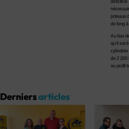
directeur
nécessair
poteaux d
de long à 
Au bas de 
qu’il est
cylindrée
de 2 200 
au profil 
Derniers
articles