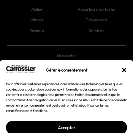
Atelier
Apporteurs d'affaires
Vitrage
Évènements
Réseaux
Services
Newsletter
Magazines
Gérer le consentement
Pour offrir les meilleures expériences, nous utilisons des technologies telles que les
Mentions légales
cookies pour stocker et/ou accéder aux informations des appareils. Le fait de
consentir à ces technologies nous permettra de traiter des données telles que le
Conditions générales d'utilisation
comportement de navigation ou les ID uniques sur ce site. Le fait de ne pas consentir
ou de retirer son consentement peut avoir un effet négatif sur certaines
Conditions générales de vente
caractéristiques et fonctions.
Politique de confidentialité
Accepter
Politique de cookies