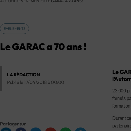
ACCUEIL
>
EVÉNEMENTS
>
LE GARAC A 70 ANS !
EVÉNEMENTS
Le GARAC a 70 ans !
Le GARA
LA RÉDACTION
l’Autom
Publié le
17/04/2018
à
00:00
23 000 pr
formés pa
formations
Durant ce
Partager sur
partenair