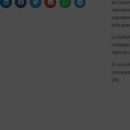
de l’autom
commandé,
expositio
d’un grand
Le GARAC 
institutio
régional 
Si vous ê
inscrivant
16h.