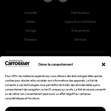
Actualité
Distributeurs
Atelier
Apporteurs d'affaires
Vitrage
Évènements
Réseaux
Services
Newsletter
Gérer le consentement
Magazines
Pour offrir les meilleures expériences, nous utilisons des technologies telles que les
cookies pour stocker et/ou accéder aux informations des appareils. Le fait de
consentir à ces technologies nous permettra de traiter des données telles que le
Mentions légales
comportement de navigation ou les ID uniques sur ce site. Le fait de ne pas consentir
ou de retirer son consentement peut avoir un effet négatif sur certaines
Conditions générales d'utilisation
caractéristiques et fonctions.
Conditions générales de vente