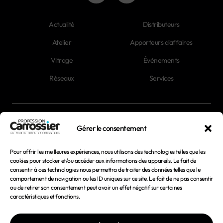
Actualité
Distributeurs
Atelier
Apporteurs d'affaires
Vitrage
Évènements
Réseaux
Services
Newsletter
Gérer le consentement
Magazines
Pour offrir les meilleures expériences, nous utilisons des technologies telles que les
cookies pour stocker et/ou accéder aux informations des appareils. Le fait de
consentir à ces technologies nous permettra de traiter des données telles que le
Mentions légales
comportement de navigation ou les ID uniques sur ce site. Le fait de ne pas consentir
ou de retirer son consentement peut avoir un effet négatif sur certaines
Conditions générales d'utilisation
caractéristiques et fonctions.
Conditions générales de vente