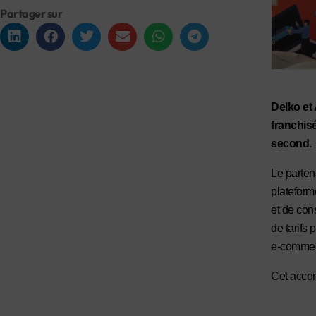
Partager sur
Delko et 
franchis
second.
Le parten
plateform
et de co
de tarifs
e-commer
Cet accor