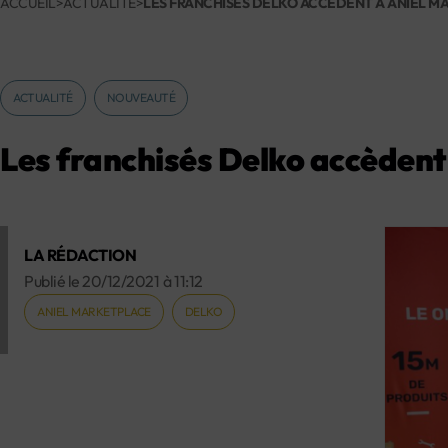
ACCUEIL
>
ACTUALITÉ
>
LES FRANCHISÉS DELKO ACCÈDENT À ANIEL 
ACTUALITÉ
NOUVEAUTÉ
Les franchisés Delko accèdent
LA RÉDACTION
Publié le
20/12/2021
à
11:12
ANIEL MARKETPLACE
DELKO