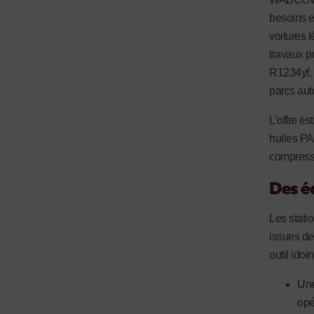
besoins e
voitures l
travaux p
R1234yf, 
parcs aut
L’offre e
huiles PA
compresse
Des é
Les stati
issues de
outil idoi
Une
opé