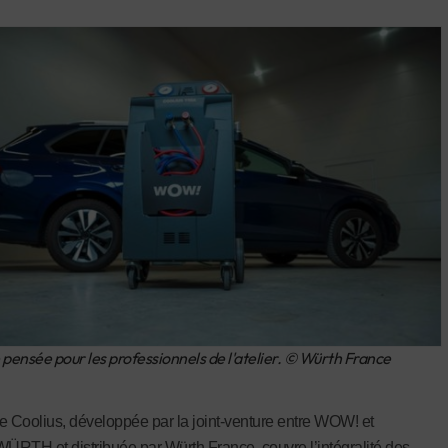
 pensée pour les professionnels de l'atelier. © Würth France
Coolius, développée par la joint-venture entre WOW! et
H et distribuée par Würth France, couvre l’intégralité des