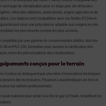
n recharge de climatisation pour un large parc de véhicules :
égères, véhicules utilitaires, poids lourds, engins agricoles et de
ublics. Les stations sont compatibles avec les fluides R134a et
garantissant ainsi une polyvalence adaptée aux exigences des
omobiles les plus récents comme les plus anciens.
st complétée par une gamme de consommables dédiés, dont les
G 46 et PAG 100, formulées pour assurer la lubrification des
urs selon les préconisations des constructeurs.
quipements conçus pour le terrain
ons Coolius se distinguent par une série d’innovations techniques
s besoins des techniciens. Plusieurs caractéristiques en font un
ne pour les ateliers professionnels :
 seule balance pour peser à la fois le gaz et l’huile, simplifiant les
rations