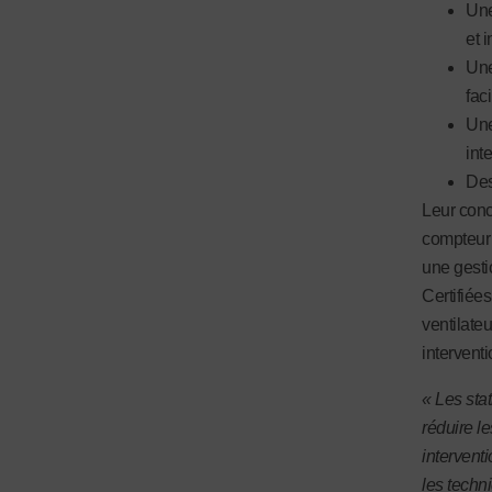
Une
et 
Une
fac
Une
int
Des
Leur conc
compteur 
une gesti
Certifiée
ventilateu
interventi
« Les stat
réduire le
interventi
les techn