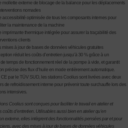
 mollette externe de blocage de la balance pour les déplacements
interventions nomades
 accessibilité optimisée de tous les composants internes pour
iliter la maintenance de la machine
 imprimante thermique intégrée pour assurer la traçabilité des
erventions clients
 mises à jour de bases de données véhicules gratuites
eption réduit les coûts d’entretien jusqu’à 30 % grâce à un
de temps de fonctionnement réel de la pompe à vide, et garantit
on précise des flux d’huile en mode entièrement automatique.
s CE par le TÜV SUD, les stations Coolius sont livrées avec deux
rs de refroidissement interne pour prévenir toute surchauffe lors des
ons intensives.
ions Coolius sont conçues pour faciliter le travail en atelier et
s coûts d’entretien. Utilisables aussi bien en atelier qu’en
on externe, elles intègrent des fonctionnalités pensées par et pour
iciens, avec des mises à jour de bases de données véhicules