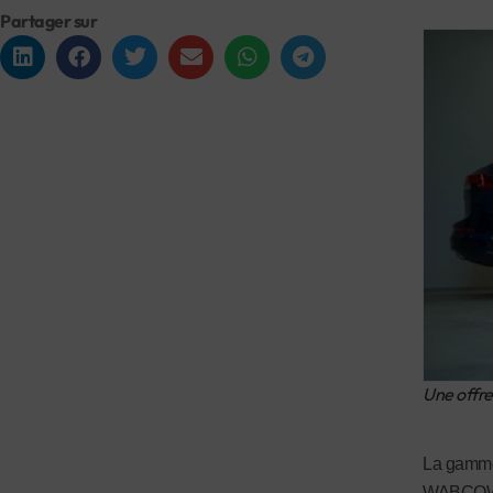
Partager sur
Une offre
La gamme 
WABCOWÜRT