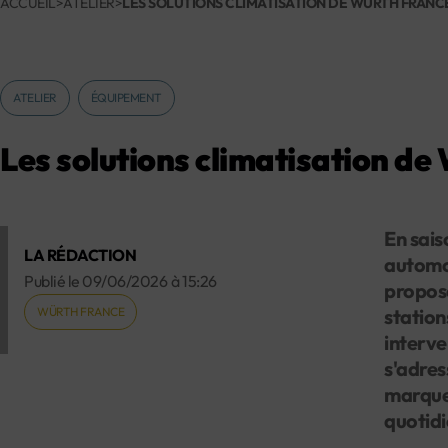
ACCUEIL
>
ATELIER
>
LES SOLUTIONS CLIMATISATION DE WÜRTH FRANC
ATELIER
ÉQUIPEMENT
Les solutions climatisation de
En sais
LA RÉDACTION
automob
Publié le
09/06/2026
à
15:26
propose
WÜRTH FRANCE
station
interve
s'adres
marques
quotidi