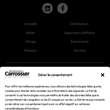
Actualité
Distributeurs
Atelier
Apporteurs d'affaires
Vitrage
Évènements
Réseaux
Services
Newsletter
Gérer le consentement
Magazines
Pour offrir les meilleures expériences, nous utilisons des technologies telles que les
cookies pour stocker et/ou accéder aux informations des appareils. Le fait de
consentir à ces technologies nous permettra de traiter des données telles que le
Mentions légales
comportement de navigation ou les ID uniques sur ce site. Le fait de ne pas consentir
ou de retirer son consentement peut avoir un effet négatif sur certaines
Conditions générales d'utilisation
caractéristiques et fonctions.