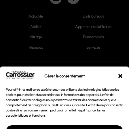
Actualité
Distributeurs
Atelier
Apporteurs d'affaires
Vitrage
Évènements
Réseaux
Services
Newsletter
Gérer le consentement
Magazines
Pour offrir les meilleures expériences, nous utilisons des technologies telles que les
cookies pour stocker et/ou accéder aux informations des appareils. Le fait de
consentir à ces technologies nous permettra de traiter des données telles que le
Mentions légales
comportement de navigation ou les ID uniques sur ce site. Le fait de ne pas consentir
ou de retirer son consentement peut avoir un effet négatif sur certaines
Conditions générales d'utilisation
caractéristiques et fonctions.
Conditions générales de vente