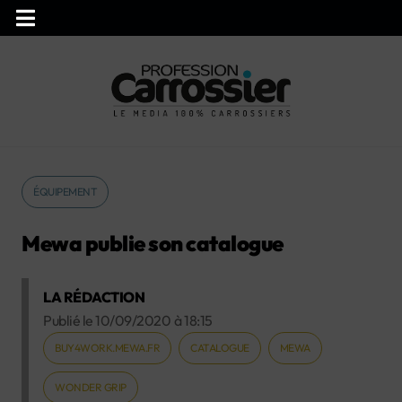
ÉQUIPEMENT
Mewa publie son catalogue
LA RÉDACTION
Publié le
10/09/2020
à
18:15
BUY4WORK.MEWA.FR
CATALOGUE
MEWA
WONDER GRIP