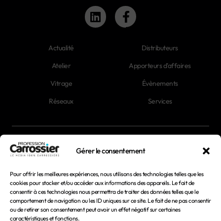
Actualité
Distributeurs
Atelier
Apporteurs d'affaires
Vitrage
Évènements
Réseaux
Services
Newsletter
Gérer le consentement
Magazines
Pour offrir les meilleures expériences, nous utilisons des technologies telles que les
cookies pour stocker et/ou accéder aux informations des appareils. Le fait de
consentir à ces technologies nous permettra de traiter des données telles que le
Mentions légales
comportement de navigation ou les ID uniques sur ce site. Le fait de ne pas consentir
ou de retirer son consentement peut avoir un effet négatif sur certaines
Conditions générales d'utilisation
caractéristiques et fonctions.