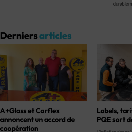
durableme
Derniers
articles
A+Glass et Carflex
Labels, tari
annoncent un accord de
PQE sort d
coopération
L’inflation des co