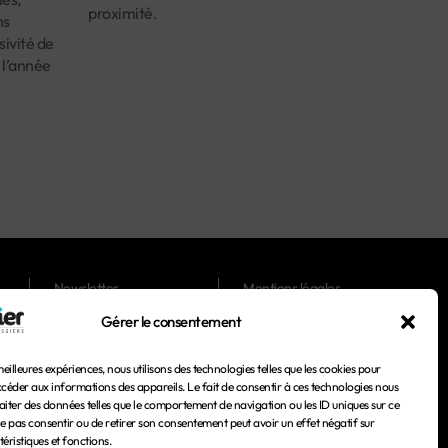
proximité.
ns
ivité de
 l’année
Newsletter
Mentions légales
Gérer le consentement
Magazines
Conditions générales
d'utilisation
meilleures expériences, nous utilisons des technologies telles que les cookies pour
Conditions générales de
ccéder aux informations des appareils. Le fait de consentir à ces technologies nous
vente
aiter des données telles que le comportement de navigation ou les ID uniques sur ce
 ne pas consentir ou de retirer son consentement peut avoir un effet négatif sur
Politique de confidentialité
éristiques et fonctions.