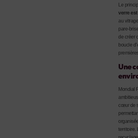
Le princi
verre est 
au vitrag
pare-bris
de créer 
boucle d’
première
Une c
envir
Mondial P
ambitieus
cœur de s
permettant
organisée
territoir
recyclage