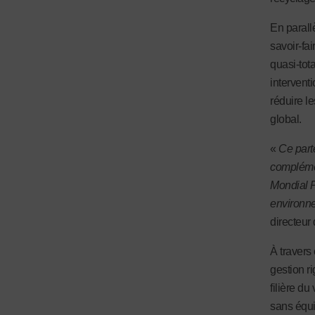
En parall
savoir-fai
quasi-tot
interventi
réduire l
global.
«
Ce parte
complémen
Mondial P
environne
directeu
À travers
gestion r
filière d
sans équi