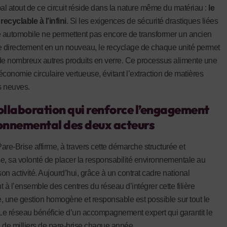
pal atout de ce circuit réside dans la nature même du matériau :
le
recyclable à l’infini
. Si les exigences de sécurité drastiques liées
e automobile ne permettent pas encore de transformer un ancien
e directement en un nouveau, le recyclage de chaque unité permet
de nombreux autres produits en verre. Ce processus alimente une
économie circulaire vertueuse, évitant l’extraction de matières
s neuves.
ollaboration qui renforce l’engagement
onnemental des deux acteurs
are-Brise affirme, à travers cette démarche structurée et
e, sa volonté de placer la responsabilité environnementale au
on activité. Aujourd’hui, grâce à un contrat cadre national
 à l’ensemble des centres du réseau d’intégrer cette filière
, une gestion homogène et responsable est possible sur tout le
e. Le réseau bénéficie d’un accompagnement expert qui garantit le
 de milliers de pare-brise chaque année.