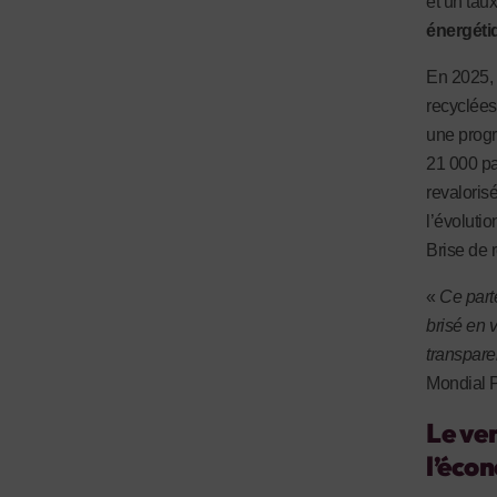
et un tau
énergéti
En 2025,
recyclées
une progr
21 000 pa
revaloris
l’évoluti
Brise de 
«
Ce part
brisé en v
transpare
Mondial P
Le ver
l’écon