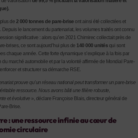
x de valorisation
de 99,5 % (incluant la valorisation matière et
que).
 plus de
2 000 tonnes de pare-brise
ont ainsi été collectées et
. Depuis le lancement du partenariat, les volumes traités ont connu
ession significative : alors qu’en 2021 Chimirec collectait près de
re-brises, ce sont aujourd’hui plus de
140 000 unités
qui sont
ées chaque année. Cette forte dynamique s’explique à la fois par
on du marché automobile et par la volonté affirmée de Mondial Pare-
renforcer et structurer sa démarche RSE.
enariat prouve qu’un réseau national peut transformer un pare-brise
éritable ressource. Nous avons bâti une filière robuste,
nte et évolutive
», déclare Françoise Blais, directeur général de
are-Brise.
re : une ressource infinie au cœur de
omie circulaire