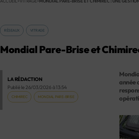
ACCUEIL
>
VITRAGE
>
MONDIAL PARE-BRISE ET CHIMIREC : UNE GESTI
RÉSEAUX
VITRAGE
Mondial Pare-Brise et Chimirec
Mondial
LA RÉDACTION
année c
Publié le
26/03/2026
à
13:54
respons
CHIMIREC
MONDIAL PARE-BRISE
opérati