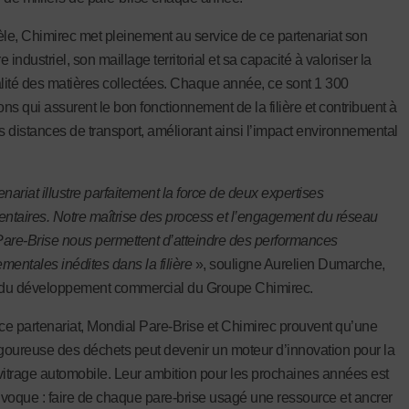
èle, Chimirec met pleinement au service de ce partenariat son
re industriel, son maillage territorial et sa capacité à valoriser la
alité des matières collectées. Chaque année, ce sont 1 300
ons qui assurent le bon fonctionnement de la filière et contribuent à
es distances de transport, améliorant ainsi l’impact environnemental
nariat illustre parfaitement la force de deux expertises
taires. Notre maîtrise des process et l’engagement du réseau
are-Brise nous permettent d’atteindre des performances
mentales inédites dans la filière
», souligne Aurelien Dumarche,
r du développement commercial du Groupe Chimirec.
 ce partenariat, Mondial Pare-Brise et Chimirec prouvent qu’une
igoureuse des déchets peut devenir un moteur d’innovation pour la
u vitrage automobile. Leur ambition pour les prochaines années est
voque : faire de chaque pare-brise usagé une ressource et ancrer