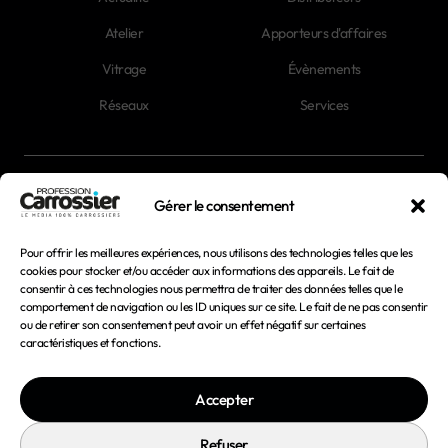
Atelier
Apporteurs d'affaires
Vitrage
Évènements
Réseaux
Services
Newsletter
Gérer le consentement
Magazines
Pour offrir les meilleures expériences, nous utilisons des technologies telles que les
cookies pour stocker et/ou accéder aux informations des appareils. Le fait de
consentir à ces technologies nous permettra de traiter des données telles que le
Mentions légales
comportement de navigation ou les ID uniques sur ce site. Le fait de ne pas consentir
ou de retirer son consentement peut avoir un effet négatif sur certaines
Conditions générales d'utilisation
caractéristiques et fonctions.
Conditions générales de vente
Accepter
Politique de confidentialité
Politique de cookies
Refuser