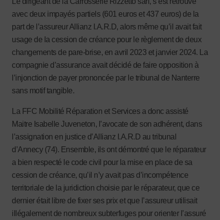
Le dirigeant de la Carrosserie Rizzetto sarl, s’est retrouvé
avec deux impayés partiels (601 euros et 437 euros) de la
part de l’assureur Allianz I.A.R.D, alors même qu’il avait fait
usage de la cession de créance pour le règlement de deux
changements de pare-brise, en avril 2023 et janvier 2024. La
compagnie d’assurance avait décidé de faire opposition à
l’injonction de payer prononcée par le tribunal de Nanterre
sans motif tangible.
La FFC Mobilité Réparation et Services a donc assisté
Maitre Isabelle Juveneton, l’avocate de son adhérent, dans
l’assignation en justice d’Allianz I.A.R.D au tribunal
d’Annecy (74). Ensemble, ils ont démontré que le réparateur
a bien respecté le code civil pour la mise en place de sa
cession de créance, qu’il n’y avait pas d’incompétence
territoriale de la juridiction choisie par le réparateur, que ce
dernier était libre de fixer ses prix et que l’assureur utilisait
illégalement de nombreux subterfuges pour orienter l’assuré