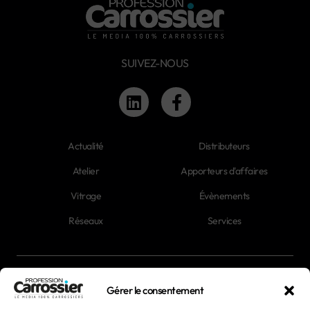
SUIVEZ-NOUS
Actualité
Distributeurs
Atelier
Apporteurs d'affaires
Vitrage
Évènements
Réseaux
Services
Newsletter
Gérer le consentement
Magazines