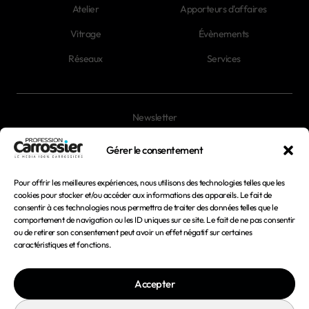
Atelier
Apporteurs d'affaires
Vitrage
Évènements
Réseaux
Services
Newsletter
Magazines
Gérer le consentement
Pour offrir les meilleures expériences, nous utilisons des technologies telles que les
Mentions légales
cookies pour stocker et/ou accéder aux informations des appareils. Le fait de
consentir à ces technologies nous permettra de traiter des données telles que le
Conditions générales d'utilisation
comportement de navigation ou les ID uniques sur ce site. Le fait de ne pas consentir
ou de retirer son consentement peut avoir un effet négatif sur certaines
Conditions générales de vente
caractéristiques et fonctions.
Politique de confidentialité
Accepter
Politique de cookies