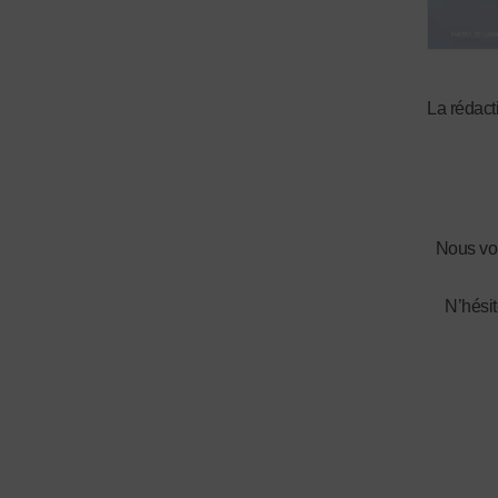
La rédacti
Nous vou
N’hésit