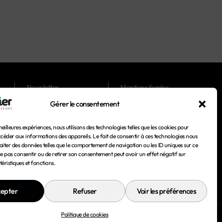
Newsletter
Mentions légales
Gérer le consentement
Magazines
Conditions générales
d'utilisation
meilleures expériences, nous utilisons des technologies telles que les cookies pour
Conditions générales de
ccéder aux informations des appareils. Le fait de consentir à ces technologies nous
vente
aiter des données telles que le comportement de navigation ou les ID uniques sur ce
 ne pas consentir ou de retirer son consentement peut avoir un effet négatif sur
Politique de confidentialité
éristiques et fonctions.
Politique de cookies
epter
Refuser
Voir les préférences
Politique de cookies