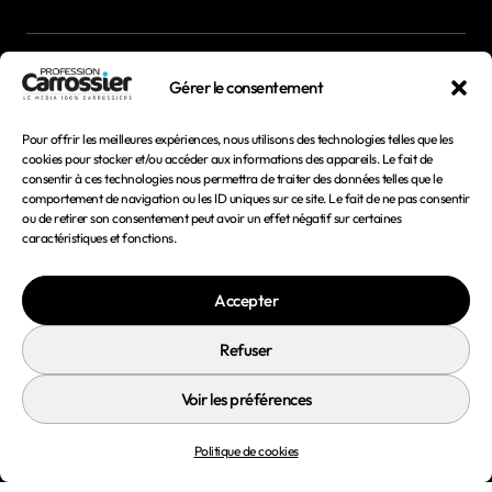
Newsletter
Gérer le consentement
Magazines
Pour offrir les meilleures expériences, nous utilisons des technologies telles que les
cookies pour stocker et/ou accéder aux informations des appareils. Le fait de
consentir à ces technologies nous permettra de traiter des données telles que le
Mentions légales
comportement de navigation ou les ID uniques sur ce site. Le fait de ne pas consentir
ou de retirer son consentement peut avoir un effet négatif sur certaines
Conditions générales d'utilisation
caractéristiques et fonctions.
Conditions générales de vente
Accepter
Politique de confidentialité
Politique de cookies
Refuser
Voir les préférences
Politique de cookies
© 2026 Profession Carrossier - Tous droits réservés