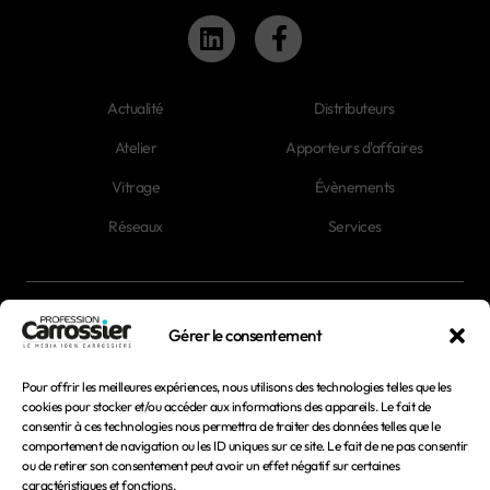
Actualité
Distributeurs
Atelier
Apporteurs d'affaires
Vitrage
Évènements
Réseaux
Services
Newsletter
Gérer le consentement
Magazines
Pour offrir les meilleures expériences, nous utilisons des technologies telles que les
cookies pour stocker et/ou accéder aux informations des appareils. Le fait de
consentir à ces technologies nous permettra de traiter des données telles que le
Mentions légales
comportement de navigation ou les ID uniques sur ce site. Le fait de ne pas consentir
ou de retirer son consentement peut avoir un effet négatif sur certaines
Conditions générales d'utilisation
caractéristiques et fonctions.