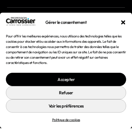
Newsletter
Gérer le consentement
Magazines
Pour offrir les meilleures expériences, nous utilisons des technologies telles que les
cookies pour stocker et/ou accéder aux informations des appareils. Le fait de
consentir à ces technologies nous permettra de traiter des données telles que le
Mentions légales
comportement de navigation ou les ID uniques sur ce site. Le fait de ne pas consentir
ou de retirer son consentement peut avoir un effet négatif sur certaines
Conditions générales d'utilisation
caractéristiques et fonctions.
Conditions générales de vente
Accepter
Politique de confidentialité
Politique de cookies
Refuser
Voir les préférences
Politique de cookies
© 2026 Profession Carrossier - Tous droits réservés