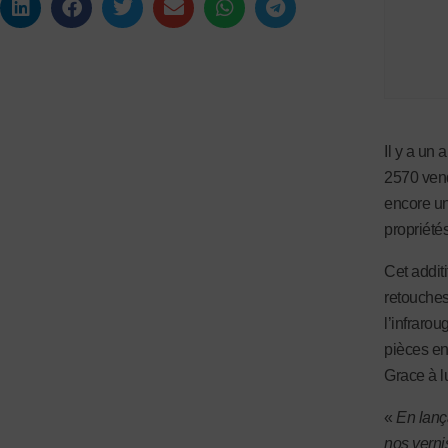
Il y a un
2570 vend
encore un
propriétés
Cet addit
retouches
l’infrarou
pièces en
Grace à l
«
En lança
nos vern