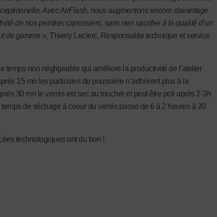
xceptionnelle.
Avec AirFlash, nous augmentons encore davantage
ivité de nos peintres carrossiers,
sans rien sacrifier à la qualité d’un
aut de gamme »
, Thierry Leclerc, Responsable technique et service
e temps non négligeable qui améliore la productivité de l’atelier
près 15 mn les particules de poussière n’adhèrent plus à la
près 30 mn le vernis est sec au toucher et peut être poli après 2-3h
le temps de séchage à coeur du vernis passe de 6 à 2 heures à 20
ées technologiques ont du bon !