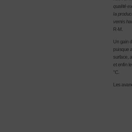
qualité e
la product
vernis h
R-M.
Un gain d
puisque a
surface, a
et enfin 
°C.
Les avanc