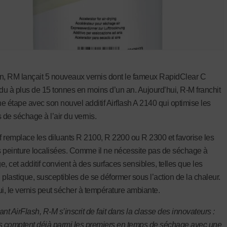
 an, RM lançait 5 nouveaux vernis dont le fameux RapidClear C
u à plus de 15 tonnes en moins d’un an. Aujourd’hui, R-M franchit
e étape avec son nouvel additif Airflash A 2140 qui optimise les
 de séchage à l’air du vernis.
if remplace les diluants R 2100, R 2200 ou R 2300 et favorise les
 peinture localisées. Comme il ne nécessite pas de séchage à
ge, cet additif convient à des surfaces sensibles, telles que les
 plastique, susceptibles de se déformer sous l’action de la chaleur.
ui, le vernis peut sécher à température ambiante.
nt AirFlash, R-M s’inscrit de fait dans la classe des innovateurs :
is
comptent déjà parmi les premiers en temps de séchage avec une