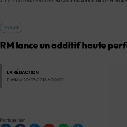
ACCUEIL
>
ATELIER
>
PEINTURE
>
RM LANCE UN ADDITIF HAUTE PERFOR
PEINTURE
RM lance un additif haute pe
LA RÉDACTION
Publié le
20/05/2016
à
00:00
Partager sur