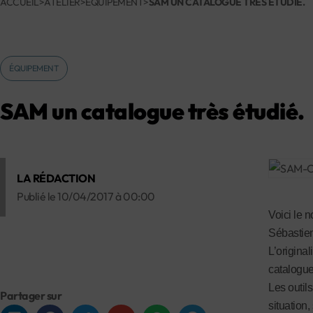
ACCUEIL
>
ATELIER
>
ÉQUIPEMENT
>
SAM UN CATALOGUE TRÈS ÉTUDIÉ.
ÉQUIPEMENT
SAM un catalogue très étudié.
LA RÉDACTION
Publié le
10/04/2017
à
00:00
Voici le 
Sébastien
L’original
catalogue 
Les outil
Partager sur
situation,