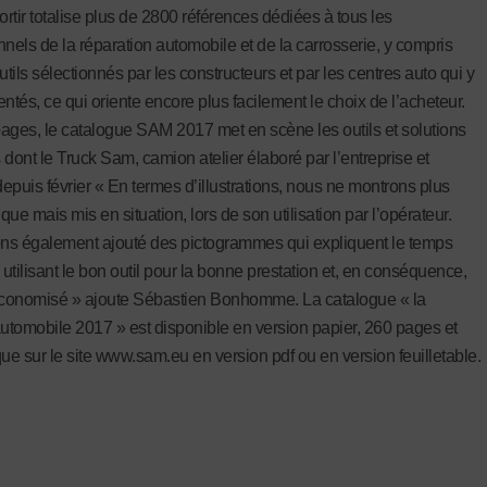
ortir totalise plus de 2800 références dédiées à tous les
nnels de la réparation automobile et de la carrosserie, y compris
utils sélectionnés par les constructeurs et par les centres auto qui y
ntés, ce qui oriente encore plus facilement le choix de l’acheteur.
ages, le catalogue SAM 2017 met en scène les outils et solutions
 dont le Truck Sam, camion atelier élaboré par l’entreprise et
epuis février « En termes d’illustrations, nous ne montrons plus
atique mais mis en situation, lors de son utilisation par l’opérateur.
s également ajouté des pictogrammes qui expliquent le temps
utilisant le bon outil pour la bonne prestation et, en conséquence,
économisé » ajoute Sébastien Bonhomme. La catalogue « la
automobile 2017 » est disponible en version papier, 260 pages et
que sur le site www.sam.eu en version pdf ou en version feuilletable.