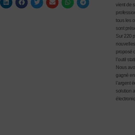
vient de s
professio
tous les o
sont prése
Sur 220 p
nouvelles
proposé d
l’outil st
Nous avon
gagné en 
l’argent 
solution 
électroni