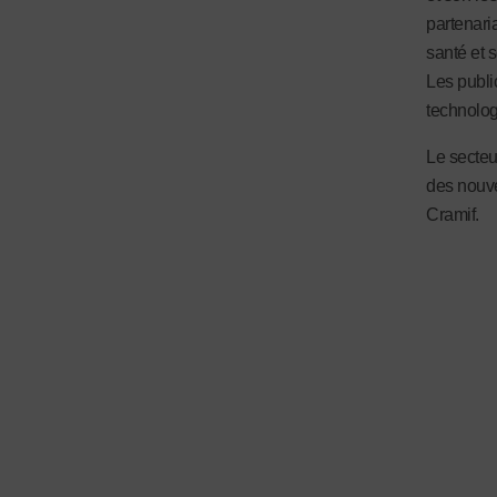
partenari
santé et s
Les publi
technolog
Le secteur
des nouve
Cramif.