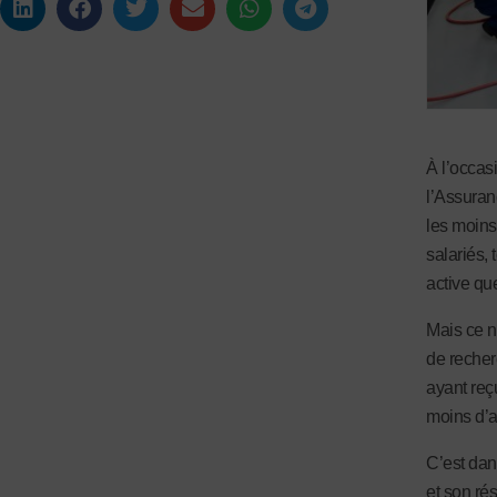
À l’occasi
l’Assuran
les moins 
salariés,
active qu
Mais ce n’
de recher
ayant reçu
moins d’a
C’est dan
et son ré